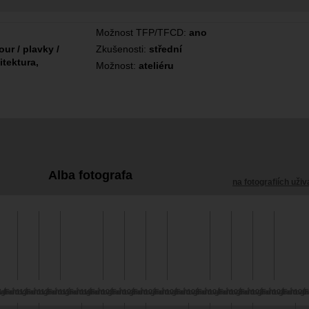
Možnost TFP/TFCD:
ano
ur / plavky /
Zkušenosti:
střední
itektura,
Možnost:
ateliéru
Alba fotografa
na fotografiích uživ
4 -
ání 113 -
grafování 112 -
Fotografování 111 -
Fotografování 110 -
Fotografování 109 -
Fotografování 108 -
Fotografování 107 -
Fotografování 106 -
Fotografování 105 -
Fotografování 104 -
Fotografování 103 -
Fotografování 102 -
Fotografování 101 -
Fotografování 100 
Fotografován
Fotogra
F
tka
Ivetta
Jablko
Joana
Marianna
Pavla a Kateřina
Pavla a Kateřina
Pavla a Kateřina
Ivetta
Ivetta
Ivetta
Ivetta
Ivetta
Jelena
Iveta
I