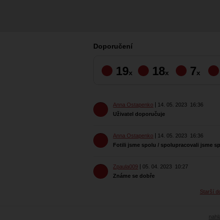
Doporučení
19
18
7
x
x
x
Anna Ostapenko
14. 05. 2023
16:36
Uživatel doporučuje
Anna Ostapenko
14. 05. 2023
16:36
Fotili jsme spolu / spolupracovali jsme s
Zpaula009
05. 04. 2023
10:27
Známe se dobře
Starší d
nahlá