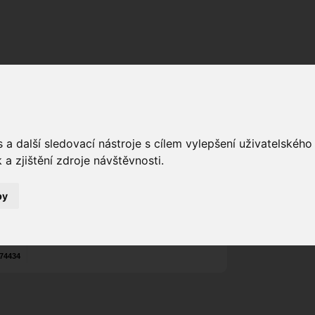
Fórum
Galerie
Události
Blogy
ESjake65
a další sledovací nástroje s cílem vylepšení uživatelskéh
Poslat vzkaz
a zjištění zdroje návštěvnosti.
Web:
https://www.zonerama.com/PetrD...
Nekontaktován
by
Zařadit do skup
Aktivity uživatel
74434