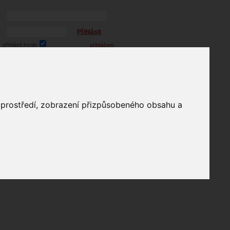
Přihlásit
přihlásit trvale
přihlášení
Zapomenuté heslo?
profil
o prostředí, zobrazení přizpůsobeného obsahu a
in
e