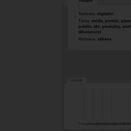
Fotograf
Technika:
digitální
Téma:
móda, portrét, glamo
prádlo, akt, produkty, arch
těhotenství
Motivace:
zábava
portfolio
Fotografování 117 -
Fotografování 116 -
Fotografování 115 -
Fotografování 11
Fotografov
Foto
Mia
Mia
Mia
Joana
Martina
Ane