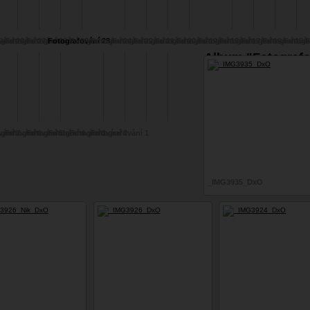
9-
vání 28-
grafování 27 -
Fotografování 26 -
Fotografování 25 -
Fotografování 23 -
Fotografování 24 -
Fotografování 22 -
Fotografování 21 -
Fotografování 20 -
Fotografování 19 -
Fotografování 18 -
Fotografování 17 -
Fotografování 16
Fotografování 15
Fotografován
Fotogr
F
na
Hanna
Hanna
Hanna
Ivana
Iveta
Lucie
Lucie
Veronika
Veronika
Iveta
Album "Fotografo
23 -Hanna"
vání 7
grafování 6
Fotografování 5
Fotografobání 4
Fotografování 3
Fotografování 2
Fotografování 1
_IMG3935_DxO