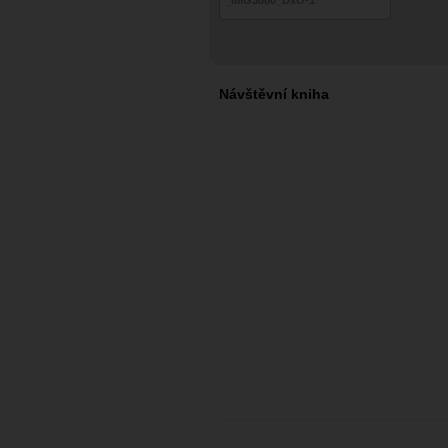
_IMG3880_DxO-1
Návštěvní kniha