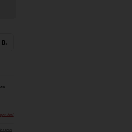
0
x
polu
oporučení
sit profil