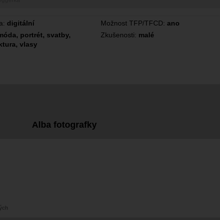
oggerka
a:
digitální
Možnost TFP/TFCD:
ano
móda, portrét, svatby,
Zkušenosti:
malé
ktura, vlasy
Alba fotografky
ých