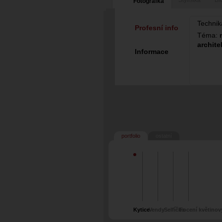
Stylistka
Bl
Fotografka
Technik
Profesní info
Téma:
archite
Informace
portfolio
ostatní
Kytice
Vendy
Selfíčko
Focení květinov
věnečků