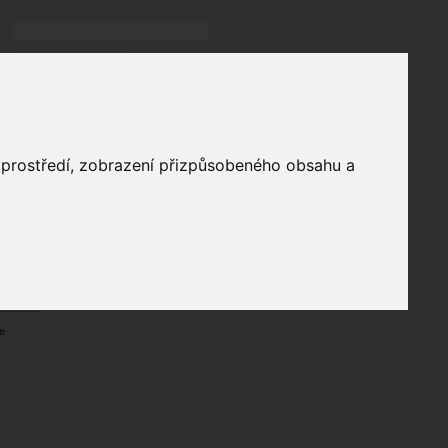
Přihlásit
přihlásit trvale
přihlášení
Zapomenuté heslo?
profil
o prostředí, zobrazení přizpůsobeného obsahu a
in
e