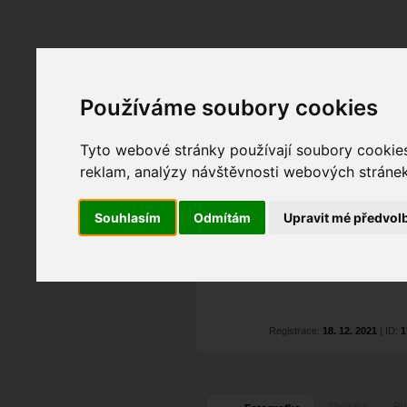
Fotopátračka.cz
Používáme soubory cookies
Lidé
PRO účet
Nabídky
Tyto webové stránky používají soubory cookies 
reklam, analýzy návštěvnosti webových stránek 
Marcela Tomanov
Pohlaví:
žena
Souhlasím
Odmítám
Upravit mé předvol
Jablonec nad Nisou
,...
0
Jazyk:
cs
0
0
Registrace:
18. 12. 2021
| ID:
1