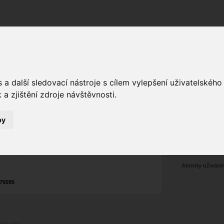
Fórum
Galerie
Události
Blogy
a další sledovací nástroje s cílem vylepšení uživatelskéh
a zjištění zdroje návštěvnosti.
á
Kultdesign
alias
Poslat vzkaz
Web:
www.kultdesign.cz
by
Nekontaktován
Zařadit do skup
Aktivity uživatel
76095