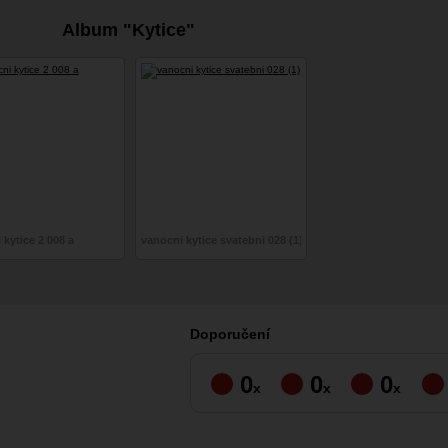
Album "Kytice"
 kytice 2 008 a
vanocni kytice svatebni 028 (1)
Doporučení
0
0
0
x
x
x