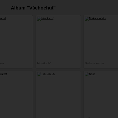
Album "Všehochuť"
ová
Monika IV
Dívka s kvítím