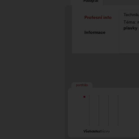
Fotograf
Technik
Profesní info
Téma:
plavky 
Informace
portfolio
Všehochuť
bez názvu