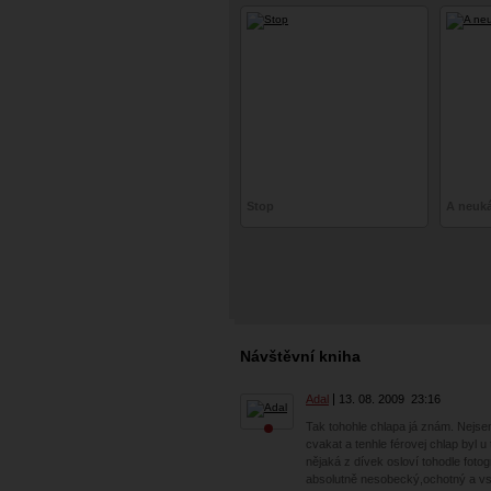
Stop
A neukáž
Návštěvní kniha
Adal
13. 08. 2009
23:16
Tak tohohle chlapa já znám. Nejs
cvakat a tenhle férovej chlap byl u
nějaká z dívek osloví tohodle fotogr
absolutně nesobecký,ochotný a vst