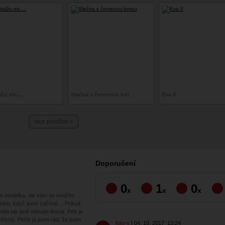
u nic....
Slečna s červenou botou
Eva II
více položek »
Doporučení
0
1
0
x
x
x
em modelka, ale sám se snažím
 toho, když jsem začínal.... Pokud
afa tak jistě nebude litovat. Petr je
řícný. Petře já jsem rád, že jsem
foto-s
04. 10. 2017
13:24