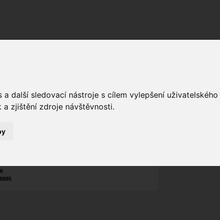
Fórum
Galerie
Události
Blogy
a další sledovací nástroje s cílem vylepšení uživatelskéh
Pazda
a zjištění zdroje návštěvnosti.
Poslat vzkaz
Web:
www.pazdirek.com
5
Nekontaktován
n
by
Zařadit do skup
Aktivity uživatel
26
8885