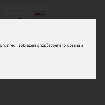
Přihlásit
přihlásit trvale
přihlášení
Zapomenuté heslo?
profil
o prostředí, zobrazení přizpůsobeného obsahu a
in
e