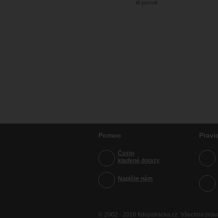
tě poznal.
Pomoc
Pravi
Často
kladené dotazy
Napište nám
© 2002 - 2016 fotopatracka.cz. Všechna prá