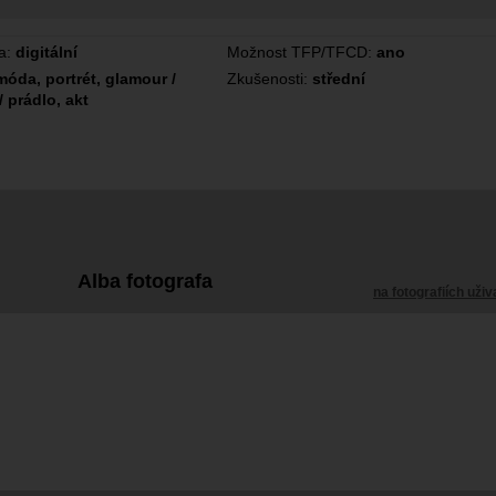
a:
digitální
Možnost TFP/TFCD:
ano
móda, portrét, glamour /
Zkušenosti:
střední
/ prádlo, akt
Alba fotografa
na fotografiích uživ