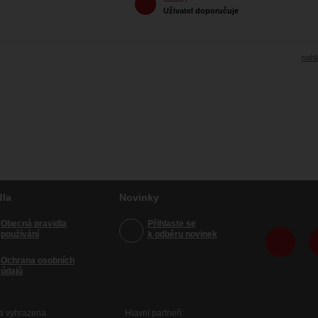
Uživatel doporučuje
nahlá
dla
Novinky
Obecná pravidla
Přihlaste se
používání
k odběru novinek
Ochrana osobních
údajů
va vyhrazena
Hlavní partneři: