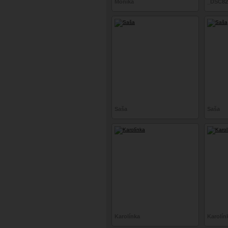
Monika
_DSC82
Saša
Saša
Karolínka
Karolín