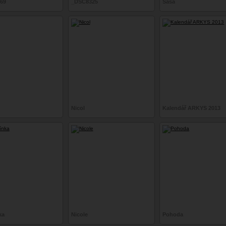
69
_DSC8325
Saša
Nicol
Kalendář ARKYS 2013
ka
Nicole
Pohoda