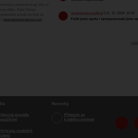
 foceni v usteckem kraji. Moc si
kovou dalku. Pana Tomas
denisastrakovaofficial
21. 12. 2024
15:33
 potesenim a budu se tesit na
Fotili jsme spolu / spolupracovali jsme s
a |
www.denisastrakova.com
nahlá
dla
Novinky
Obecná pravidla
Přihlaste se
používání
k odběru novinek
Ochrana osobních
údajů