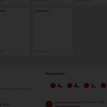
16TT
bez názvu
bez názvu
zvu
bez názvu
Doporučení
4
4
1
x
x
x
 Focení s Tomem doporučuji.
denisastrakovaofficial
21. 12. 2024
15:33
24
15:35
Uživatel doporučuje