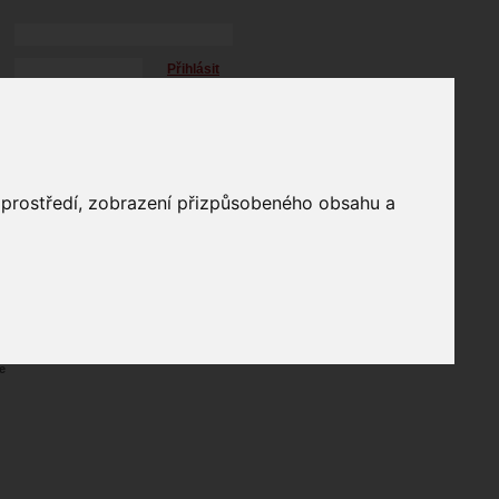
Přihlásit
přihlásit trvale
přihlášení
Zapomenuté heslo?
profil
o prostředí, zobrazení přizpůsobeného obsahu a
in
e