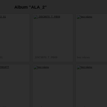
Album "ALA_2"
01
_DSC9870_T_PB09
bez názvu