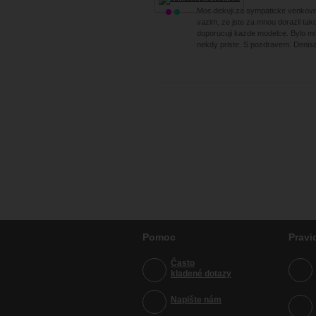
Moc dekuji za sympaticke venkovni
vazim, ze jste za mnou dorazil ta
doporucuji kazde modelce. Bylo mi
nekdy priste. S pozdravem. Denis
Pomoc
Pravi
Často
kladené dotazy
Napište nám