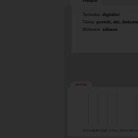
Fotograf
Technika:
digitální
Téma:
portrét, akt, dokume
Motivace:
zábava
portfolio
Denisa_2
Denisa_2
Ter_2
Eva_2
Denisa
Stat