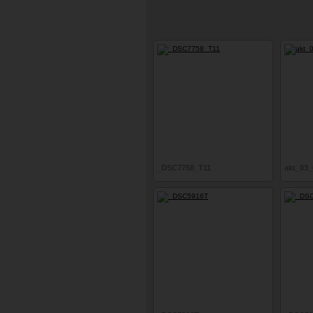
_DSC7758_T11
akt_03_