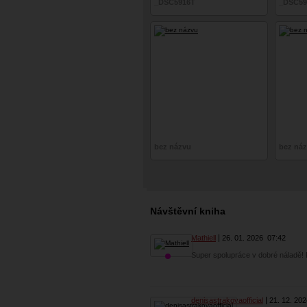
_DSC5916T
_DSC59
bez názvu
bez ná
Návštěvní kniha
Mathiell
26. 01. 2026
07:42
Super spolupráce v dobré náladě!
denisastrakovaofficial
21. 12. 20