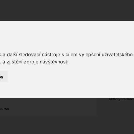
Fórum
Galerie
Události
Blogy
a další sledovací nástroje s cílem vylepšení uživatelskéh
Tom3142
a zjištění zdroje návštěvnosti.
Poslat vzkaz
Nekontaktován
by
Zařadit do skup
Aktivity uživatel
90758