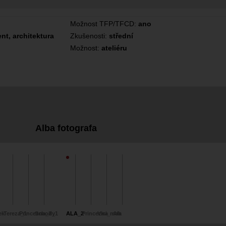
Možnost TFP/TFCD:
ano
nt, architektura
Zkušenosti:
střední
Možnost:
ateliéru
Alba fotografa
ek
Tereza_1
Princezna_2
Schody
I_1
ALA_2
Princezna
Vlci_mak
Ala