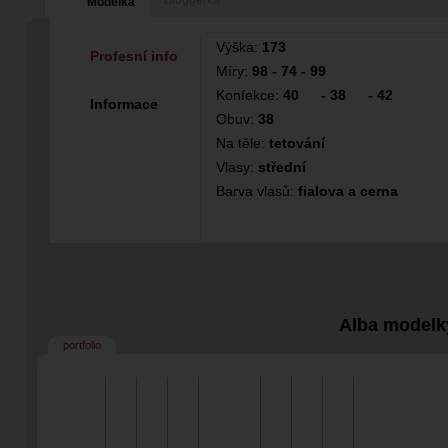
Bloggerka
Modelka
Výška:
173
Profesní info
Míry:
98 - 74 - 99
Konfekce:
40
-
38
-
42
Informace
Obuv:
38
Na těle:
tetování
Vlasy:
střední
Barva vlasů:
fialova a cerna
Alba modelk
portfolio