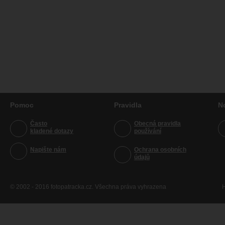
Pomoc
Pravidla
N
Často
Obecná pravidla
kladené dotazy
používání
Napište nám
Ochrana osobních
údajů
© 2002 - 2016 fotopatracka.cz. Všechna práva vyhrazena
H