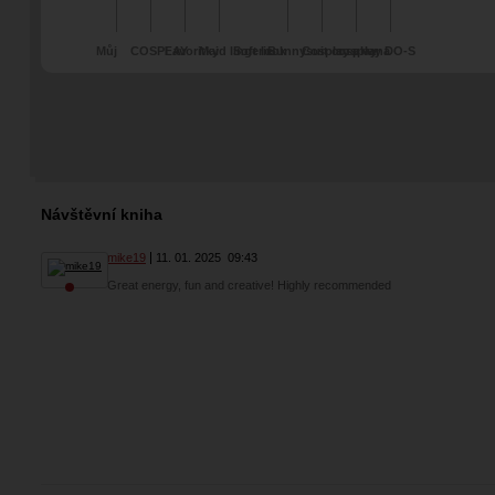
Můj
COSPLAY
Favoritky
Maid lingerie
Soft look
Bunnysuit cosplay
Cosplay a vana
cosplay DO-S
goth/alternativní
[10.1.2025]
(''Playboy'')
look
Návštěvní kniha
mike19
11. 01. 2025
09:43
Great energy, fun and creative! Highly recommended