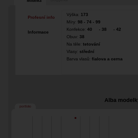
Bloggerka
Modelka
Výška:
173
Profesní info
Míry:
98 - 74 - 99
Konfekce:
40
-
38
-
42
Informace
Obuv:
38
Na těle:
tetování
Vlasy:
střední
Barva vlasů:
fialova a cerna
Alba modelk
portfolio