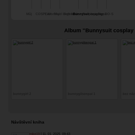
Můj
COSPLAY
Favoritky
Maid lingerie
Soft look
Bunnysuit cosplay
Cosplay a vana
cosplay DO-S
goth/alternativní
[10.1.2025]
(''Playboy'')
look
Album "Bunnysuit cosplay (
bunnygirl 2
bunnygilsenpai 1
bez ná
Návštěvní kniha
mike19
11. 01. 2025
09:43