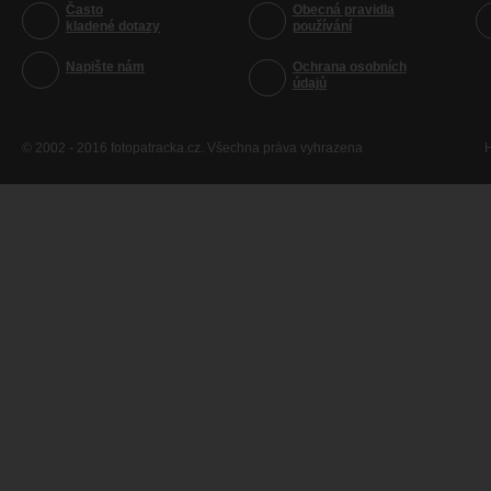
Často
Obecná pravidla
kladené dotazy
používání
Napište nám
Ochrana osobních
údajů
© 2002 - 2016 fotopatracka.cz. Všechna práva vyhrazena
H