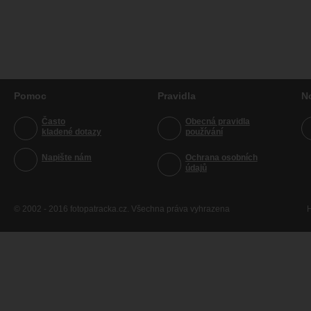
Pomoc
Pravidla
N
Často
Obecná pravidla
kladené dotazy
používání
Napište nám
Ochrana osobních
údajů
© 2002 - 2016 fotopatracka.cz. Všechna práva vyhrazena
H