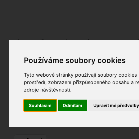
Fotopátračka.cz
Lidé
PRO účet
Nabídky
Fórum
Galerie
Udá
Používáme soubory cookies
Ladislav Kubesa
Adal
alias
Pohlaví:
muž
Tyto webové stránky používají soubory cookies a
Bruntál
, Hlučín,...
prostředí, zobrazení přizpůsobeného obsahu a re
20
Jazyk:
cs
zdroje návštěvnosti.
41
9
Souhlasím
Odmítám
Upravit mé předvolb
Poslední přihlášení:
20. 02. 2026
Registrace:
25. 05. 2008
| ID:
41304