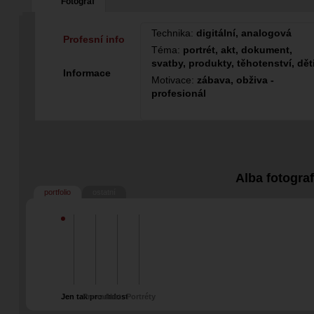
Fotograf
Technika:
digitální, analogová
Profesní info
Téma:
portrét, akt, dokument,
svatby, produkty, těhotenství, dět
Informace
Motivace:
zábava, obživa -
profesionál
Alba fotogra
portfolio
ostatní
Jen tak pro radost
Pro radost
Akt
Portréty