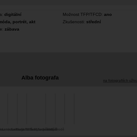
a:
digitální
Možnost TFP/TFCD:
ano
móda, portrét, akt
Zkušenosti:
střední
ce:
zábava
Alba fotografa
na fotografiích uživ
ka
a a technika
Lenka a Praga S5T
Lenka a Tatra 613
Veldulka a technika
ženy a technika
v přírodě II
V přírodě