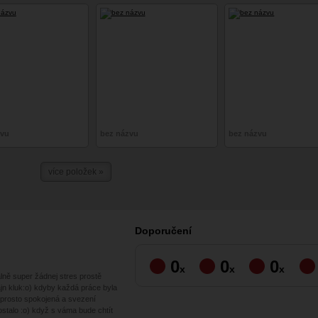
zvu
bez názvu
bez názvu
více položek »
Doporučení
0
0
0
x
x
x
ně super žádnej stres prostě
ajn kluk:o) kdyby každá práce byla
aprosto spokojená a svezení
stalo :o) když s váma bude chtít