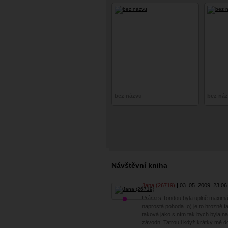
bez názvu
bez ná
Návštěvní kniha
Jana (26719)
03. 05. 2009
23:06
Práce s Tondou byla uplně maximál
naprostá pohoda :o) je to hrozně f
taková jako s ním tak bych byla n
závodní Tatrou i když krátký mě do