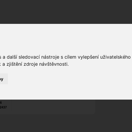
Fórum
Galerie
Události
Blogy
a další sledovací nástroje s cílem vylepšení uživatelskéh
Tatrman
ias
a zjištění zdroje návštěvnosti.
Poslat vzkaz
7
Nekontaktován
by
Zařadit do skup
Aktivity uživatel
26
2437