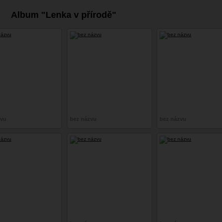
Album "Lenka v přírodě"
zvu
bez názvu
bez názvu