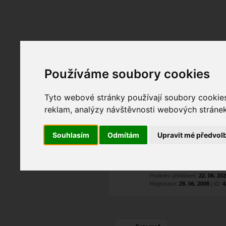
Fotopátračka.cz
Lidé
PRO účet
Nabídky
Používáme soubory cookies
Tyto webové stránky používají soubory cookies 
Antonín Slezák
al
reklam, analýzy návštěvnosti webových stránek 
Pohlaví:
muž
Věk:
4
Praha
, Slaný
Souhlasím
Odmítám
Upravit mé předvol
0
Jazyk:
cs
8
8
Poslední přihlášení:
22. 06. 20
Registrace:
28. 06. 2008
| ID:
4