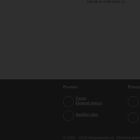
fotit tak to určitě berte :o)
Pomoc
Pravi
Často
kladené dotazy
Napište nám
© 2002 - 2016 fotopatracka.cz. Všechna prá