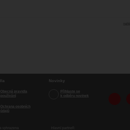
nahlá
dla
Novinky
Obecná pravidla
Přihlaste se
používání
k odběru novinek
Ochrana osobních
údajů
va vyhrazena
Hlavní partneři: