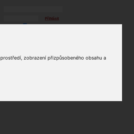
Přihlásit
přihlásit trvale
přihlášení
Zapomenuté heslo?
profil
o prostředí, zobrazení přizpůsobeného obsahu a
in
e