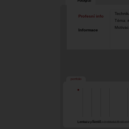
Fotograf
Technik
Profesní info
Téma:
Motiva
Informace
portfolio
Lenka v přírodě
Lenka od autobusu
Mák
Lenka a Beta
Liaz a Len
Lenk