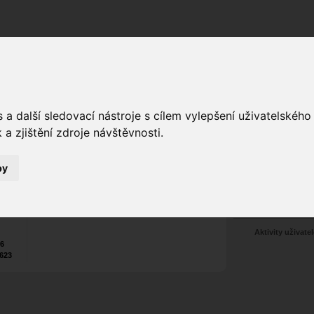
Fórum
Galerie
Události
Blogy
a další sledovací nástroje s cílem vylepšení uživatelskéh
a zjištění zdroje návštěvnosti.
toura
Poslat vzkaz
Web:
www.mlcoch.net/
7
by
Nekontaktován
Zařadit do skup
Aktivity uživatel
26
623