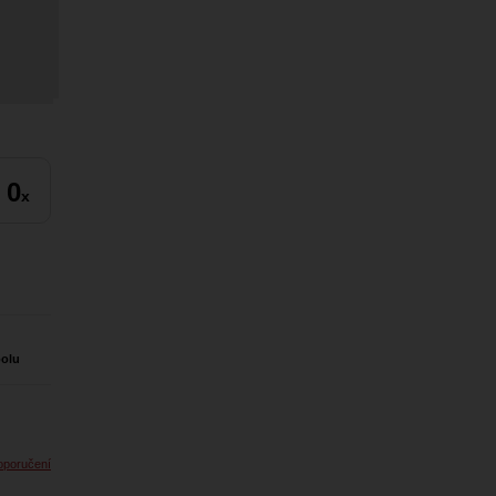
0
x
polu
oporučení