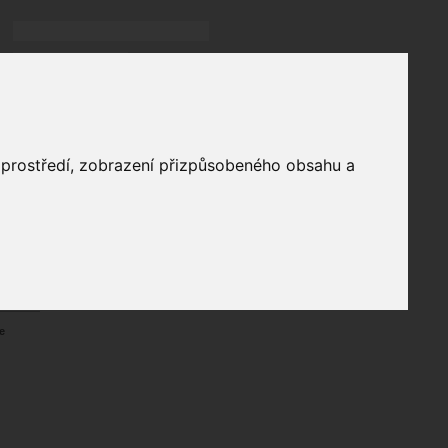
Přihlásit
přihlásit trvale
přihlášení
Zapomenuté heslo?
profil
o prostředí, zobrazení přizpůsobeného obsahu a
in
e