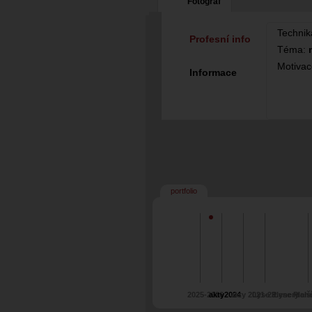
Fotograf
Technik
Profesní info
Téma:
Motiva
Informace
portfolio
2025-2026
akty2024
akty 2021-23
Lyse Plenery
Lyse Plen
dalš
Gorzanow 2022
Gorzanow