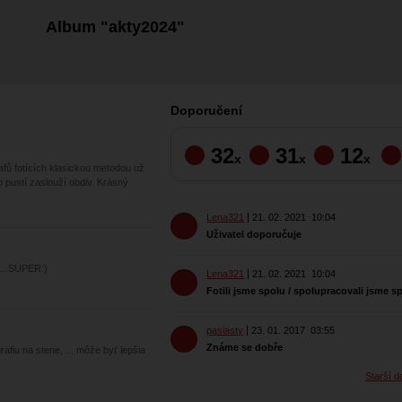
Album "akty2024"
Doporučení
32
31
12
x
x
x
afů fotících klasickou metodou už
 pustí zaslouží obdiv. Krásný
Lena321
21. 02. 2021
10:04
Uživatel doporučuje
m...SUPER:)
Lena321
21. 02. 2021
10:04
Fotili jsme spolu / spolupracovali jsme s
pasiasty
23. 01. 2017
03:55
Známe se dobře
rafiu na stene, ... môže byť lepšia
Starší d