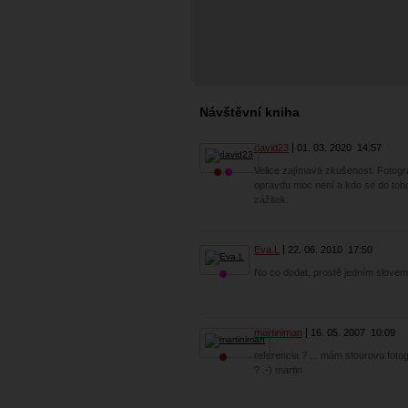
Návštěvní kniha
david23
01. 03. 2020
14:57
Velice zajímavá zkušenost. Fotogr
opravdu moc není a kdo se do toho
zážitek.
Eva.L
22. 06. 2010
17:50
No co dodat, prostě jedním slove
martiniman
16. 05. 2007
10:09
referencia ? ... mám stourovu fotog
? .-) martin