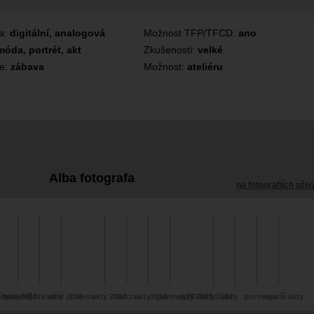
a:
digitální, analogová
Možnost TFP/TFCD:
ano
móda, portrét, akt
Zkušenosti:
velké
ce:
zábava
Možnost:
ateliéru
Alba fotografa
na fotografiích uživ
ery
í barevný
akty2019
Rozkvetlé
akty 2018
Lovers
akty 2017
Danza
akty2016
portrety2015-
akty 2015
akty2014
akty
portrety
starší akty
 2021