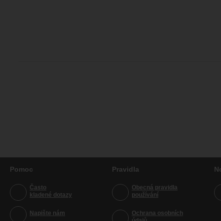
Pomoc
Pravidla
N
Často
Obecná pravidla
kladené dotazy
používání
Napište nám
Ochrana osobních
údajů