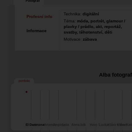
Fotograf
Technika:
digitální
Profesní info
Téma:
móda, portrét, glamour /
plavky / prádlo, akt, reportáž,
Informace
svatby, těhotenství, děti
Motivace:
zábava
Alba fotogra
portfolio
El Daemona
Iveta
Artemis
Angiela
Lola
Anna
Ivik
Yvon
Lucka
Klára + Yvon
Klára
Kat