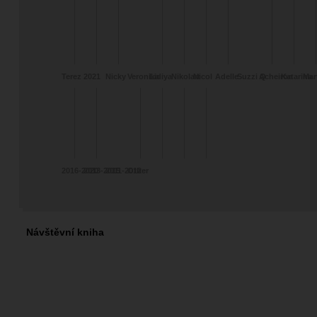
Terez
2021
Nicky
Veronika
Lidiya
Nikolart
Nicol
Adelle
Suzzi Q
Acheiron
Katarina
Mar
2016-2020
2013-2015
2011-2012
Other
Návštěvní kniha