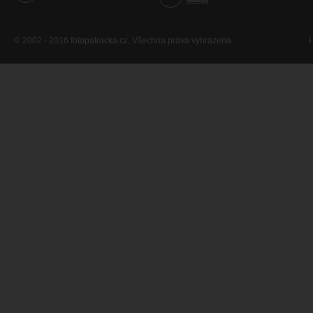
© 2002 - 2016 fotopatracka.cz. Všechna práva vyhrazena
H