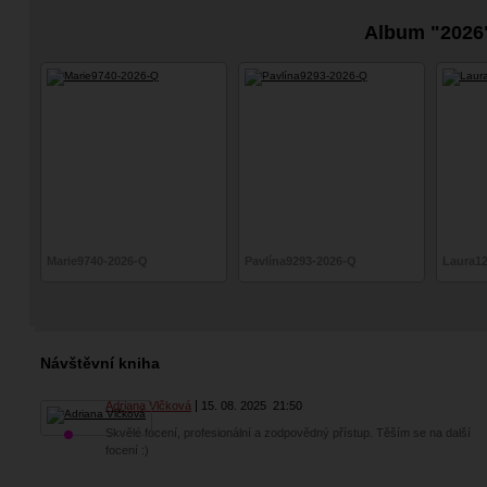
Album "2026
Marie9740-2026-Q
Pavlína9293-2026-Q
Laura1
Návštěvní kniha
Adriana Vlčková
15. 08. 2025
21:50
Skvělé focení, profesionální a zodpovědný přístup. Těším se na další
focení :)