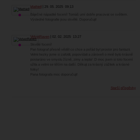
Mathiell
29. 05. 2025
09:13
Báječné nápadité focení! Tomáš umí dobře pracovat se světlem.
Výsledné fotografie jsou skvělé. Doporučuji!
VelvetRaven
02. 02. 2025
13:27
Skvělé focení!
Pan fotograf přesně věděl co chce a pořád byl prostor pro fantazii.
Velmi hezky jsme si zafotili, popovídali a zároveň o mně bylo krásně
postaráno ve smyslu žízně, zimy a tepla! :D moc jsem si toto focení
užila a velmi se těším na další. Děkuji za krásný zážitek a krásné
fotky!
Pana fotografa moc doporučuji!
Starší příspěvky