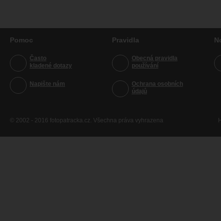
Pomoc
Pravidla
N
Často
Obecná pravidla
kladené dotazy
používání
Napište nám
Ochrana osobních
údajů
© 2002 - 2016 fotopatracka.cz. Všechna práva vyhrazena
H