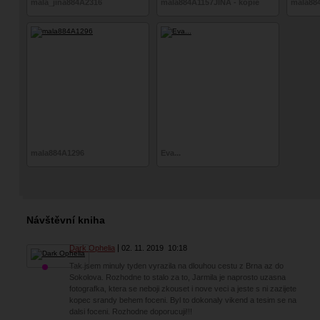
mala_jina884A2316
mala884A1157JINA - kopie
mala88
mala884A1296
Eva...
Návštěvní kniha
Dark Ophelia
02. 11. 2019
10:18
Tak jsem minuly tyden vyrazila na dlouhou cestu z Brna az do
Sokolova. Rozhodne to stalo za to, Jarmila je naprosto uzasna
fotografka, ktera se neboji zkouset i nove veci a jeste s ni zazijete
kopec srandy behem foceni. Byl to dokonaly vikend a tesim se na
dalsi foceni. Rozhodne doporucuji!!!