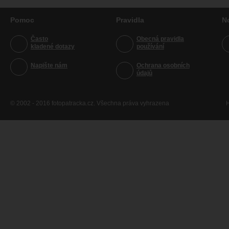
Pomoc
Pravidla
N
Často
Obecná pravidla
kladené dotazy
používání
Napište nám
Ochrana osobních
údajů
© 2002 - 2016 fotopatracka.cz. Všechna práva vyhrazena
H