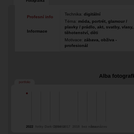
Fotografka
Technika:
digitální
Profesní info
Téma:
móda, portrét, glamour /
plavky / prádlo, akt, svatby, vlasy,
Informace
těhotenství, děti
Motivace:
zábava, obživa -
profesionál
Alba fotograf
portfolio
2022
fotky
Dark Ophelia
2016
2017
2018
bez názvu
bez názvu