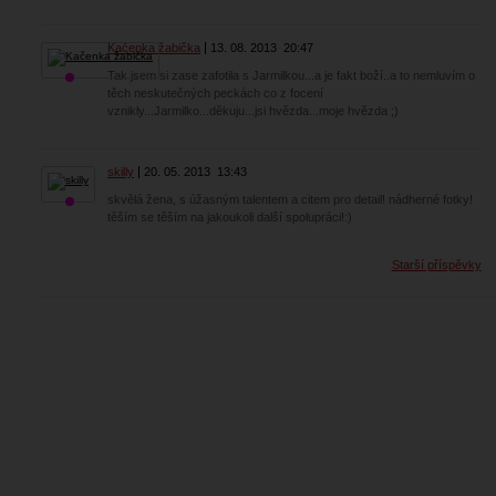
Kačenka žabička
13. 08. 2013
20:47
Tak jsem si zase zafotila s Jarmilkou...a je fakt boží..a to nemluvím o
těch neskutečných peckách co z focení
vznikly...Jarmilko...děkuju...jsi hvězda...moje hvězda ;)
skilly
20. 05. 2013
13:43
skvělá žena, s úžasným talentem a citem pro detail! nádherné fotky!
těším se těším na jakoukoli další spolupráci!:)
Starší příspěvky