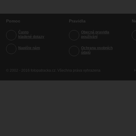
Pomoc
Pravidla
N
Často
Obecná pravidla
kladené dotazy
používání
Napište nám
Ochrana osobních
údajů
© 2002 - 2016 fotopatracka.cz. Všechna práva vyhrazena
H