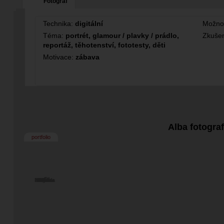
Fotograf
Technika:
digitální
Možno
Téma:
portrét, glamour / plavky / prádlo,
Zkušen
reportáž, těhotenství, fototesty, děti
Motivace:
zábava
Alba fotogra
portfolio
Markéta
Natálka
Adélka
Sabina
Ingrid
Edita
Jana
Míša
Ela
1