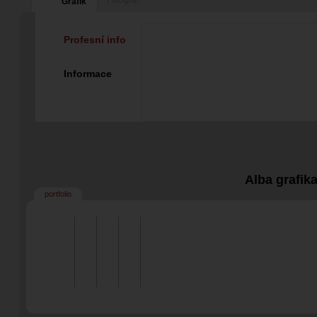
Fotograf
Grafik
Profesní info
Informace
Alba grafik
portfolio