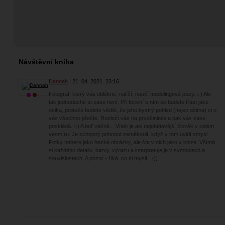
Návštěvní kniha
Dannah
21. 04. 2021
23:16
Fotograf, který vás oblékne, nalíčí, naučí modelingové pózy. :-) Ale
tak jednoduché to zase není. Při focení s ním se budete třást jako
osika, protože budete vědět, že jeho bystrý pohled (nejen očima) si o
vás všechno přečte. Rozloží vás na prvočinitele a pak vás zase
poskládá. :-) A teď vážně... Vítek je asi nejobětavější člověk v celém
vesmíru. Je schopný pohnout zeměkoulí, když v tom uvidí smysl.
Fotky nebere jako hezké obrázky, ale čte v nich jako v knize. Všímá
si každého detailu, barvy, výrazu a interpretuje je v symbolech a
souvislostech. A pozor - říká, co si myslí. :-))