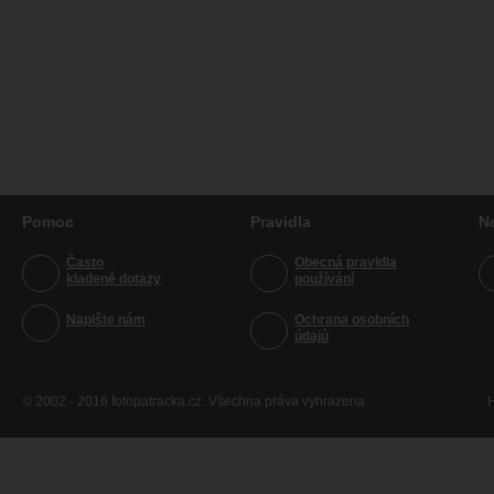
Pomoc
Pravidla
N
Často
Obecná pravidla
kladené dotazy
používání
Napište nám
Ochrana osobních
údajů
© 2002 - 2016 fotopatracka.cz. Všechna práva vyhrazena
H