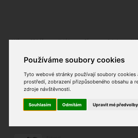
Fotopátračka.cz
Lidé
PRO účet
Nabídky
Fórum
Galerie
Udá
Používáme soubory cookies
V v
Recluse
alias
Pohlaví:
muž
Tyto webové stránky používají soubory cookies a
Praha
prostředí, zobrazení přizpůsobeného obsahu a re
11
Jazyk:
cs
,
en
,
sk
zdroje návštěvnosti.
17
Souhlasím
Odmítám
Upravit mé předvolb
1
Poslední přihlášení:
včera
Registrace:
11. 11. 2023
| ID:
2279