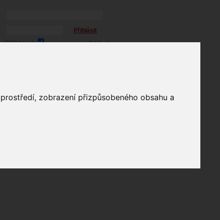
Přihlásit
přihlásit trvale
přihlášení
Zapomenuté heslo?
profil
o prostředí, zobrazení přizpůsobeného obsahu a