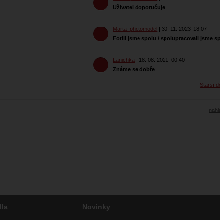
Uživatel doporučuje
Marta_photomodel
30. 11. 2023
18:07
Fotili jsme spolu / spolupracovali jsme s
Lanichka
18. 08. 2021
00:40
Známe se dobře
Starší d
nahlá
dla
Novinky