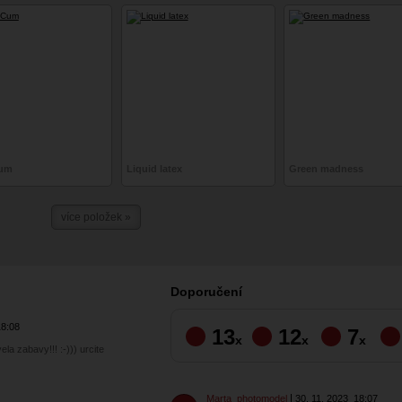
Cum
Liquid latex
Green madness
více položek »
Doporučení
18:08
13
12
7
x
x
x
ela zabavy!!! :-))) urcite
Marta_photomodel
30. 11. 2023
18:07