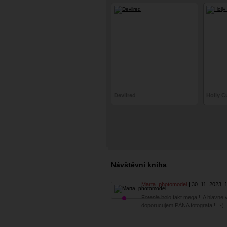
Devilred
Holly 
Návštěvní kniha
Marta_photomodel
30. 11. 2023
Fotenie bolo fakt mega!!! A hlavne v
doporucujem PÁNA fotografa!!! :-)