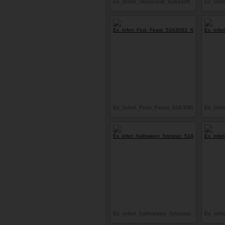
Ex_Inferi_Slunovrat_53A4108_final_srgb
Ex_Infe
Ex_Inferi_Fruit_Feast_53A3083_final_srgb
Ex_Infe
Ex_inferi_halloween_fotosraz_52A0269_fi
Ex_infe