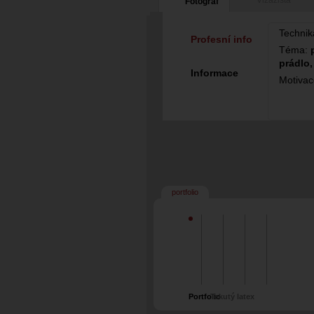
Vizážista
Fotograf
14
8
Technik
Profesní info
Téma:
prádlo,
Informace
Motiva
portfolio
Portfolio
Tekutý latex