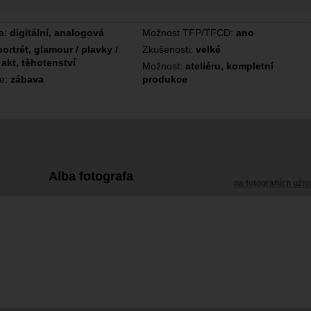
a:
digitální, analogová
Možnost TFP/TFCD:
ano
portrét, glamour / plavky /
Zkušenosti:
velké
 akt, těhotenství
Možnost:
ateliéru, kompletní
ce:
zábava
produkce
Alba fotografa
na fotografiích uživ