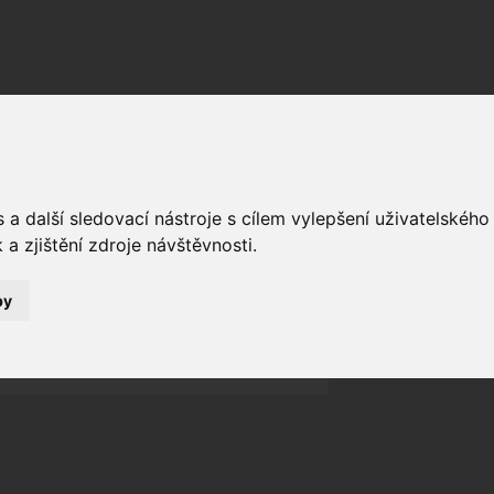
Fórum
Galerie
Události
Blogy
Poslat vzkaz
a další sledovací nástroje s cílem vylepšení uživatelskéh
Nekontaktován
a zjištění zdroje návštěvnosti.
Zařadit do skupin
Aktivity uživatele
by