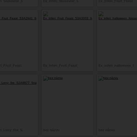
ri_Slunovrat_53A3852_final_srgb
Ex_Inferi_Slunovrat_53A3782_final_srgb
Ex_Inferi_Fruit_Feast_
ri_Fruit_Feast_53A2941_final_srgb
Ex_Inferi_Fruit_Feast_53A3003_final_srgb
Ex_inferi_halloween_fo
nal_srgb
ri_Leny_fire_52A9877_final_srgb
bez názvu
bez názvu