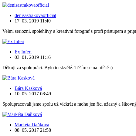
denisastrakovaofficial
17. 03. 2019
11:40
Velmi seriozni, spolehlivy a kreativni fotograf s profi pristupem a pri
Ex Inferi
03. 01. 2019
11:16
Děkuji za spolupráci. Bylo to skvělé. Těším se na příště :)
Bára Kasková
10. 05. 2017
08:49
Spolupracovali jsme spolu už víckrát a mohu jen říci užasný a šikovný
Markéta Daňková
08. 05. 2017
21:58