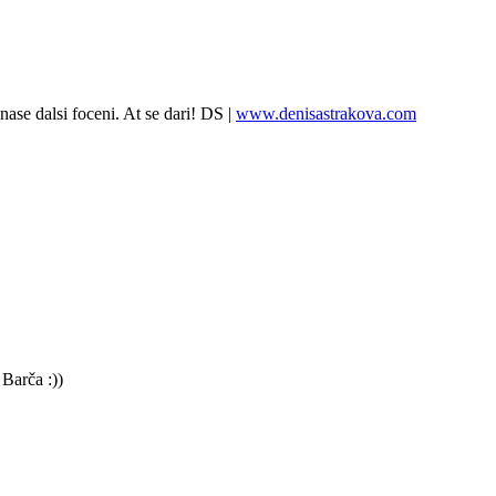
nase dalsi foceni. At se dari! DS |
www.denisastrakova.com
 Barča :))