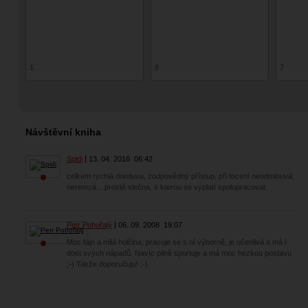
1
8
7
Návštěvní kniha
Spidi
13. 04. 2016
06:42
celkem rychlá domluva, zodpovědný přístup, při focení neodmlouvá,
neremcá... prostě slečna, s kterou se vyplatí spolupracovat.
Petr Pohořalý
06. 09. 2008
19:07
Moc fajn a milá holčina, pracuje se s ní výborně, je učenlivá a má i
dost svých nápadů. Navíc pilně sportuje a má moc hezkou postavu
;-) Takže doporučuju! ;-)