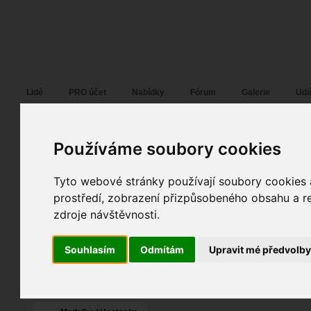
Fotopátračka.cz
Lidé
PRO účet
Nabídky
Fórum
Galerie
Udá
Karolína Vostrá
Používáme soubory cookies
Pohlaví:
žena
Tyto webové stránky používají soubory cookies a
Rakovník
, Praha
prostředí, zobrazení přizpůsobeného obsahu a re
Jazyk:
cs
,
en
,
fr
8
zdroje návštěvnosti.
5
Poslední přihlášení:
17. 04. 2025
4
Souhlasím
Odmítám
Upravit mé předvolb
Registrace:
02. 07. 2008
| ID:
42587