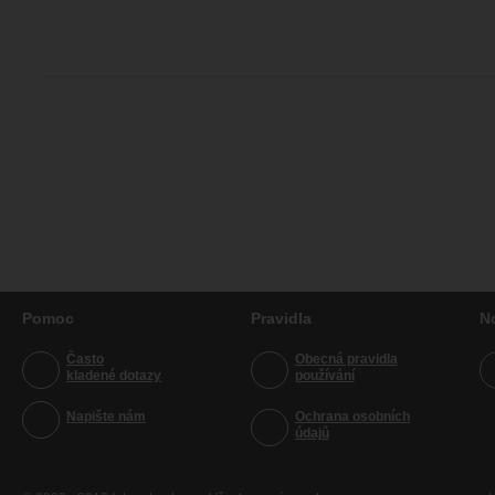
Pomoc
Pravidla
N
Často
Obecná pravidla
kladené dotazy
používání
Napište nám
Ochrana osobních
údajů