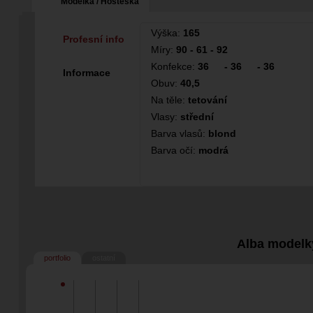
Modelka / Hosteska
Výška:
165
Profesní info
Míry:
90 - 61 - 92
Konfekce:
36
-
36
-
36
Informace
Obuv:
40,5
Na těle:
tetování
Vlasy:
střední
Barva vlasů:
blond
Barva očí:
modrá
Alba modelk
portfolio
ostatní