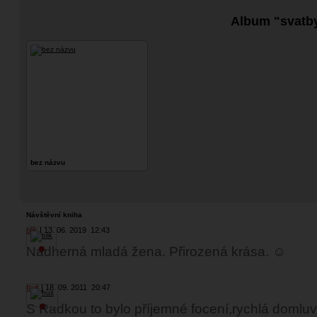
Album "svatb
bez názvu
Návštěvní kniha
blik
13. 06. 2019
12:43
Nádherná mladá žena. Přirozená krása. ☺
fruit
18. 09. 2011
20:47
S Radkou to bylo příjemné focení,rychlá domluva,