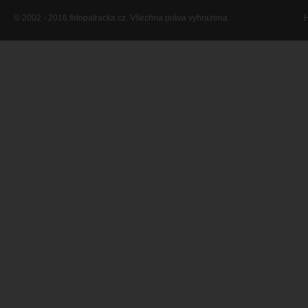
© 2002 - 2016 fotopatracka.cz. Všechna práva vyhrazena
H