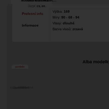
Modelka / Hosteska
Jindřichův Hradec
,...
Jazyk:
cs
,
en
Výška:
169
Profesní info
Míry:
90 - 68 - 94
Vlasy:
dlouhé
Informace
Barva vlasů:
zrzavá
Alba modelk
portfolio
Lážo plážo 1/2015
gymnastics
bez názvu
svatby
1/2017