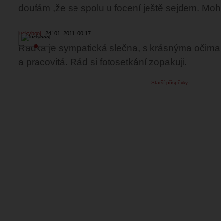
doufám ,že se spolu u focení ještě sejdem. Mohu
luckybooj
24. 01. 2011
00:17
Radka je sympatická slečna, s krásnýma očima, 
a pracovitá. Rád si fotosetkání zopakuji.
Starší příspěvky