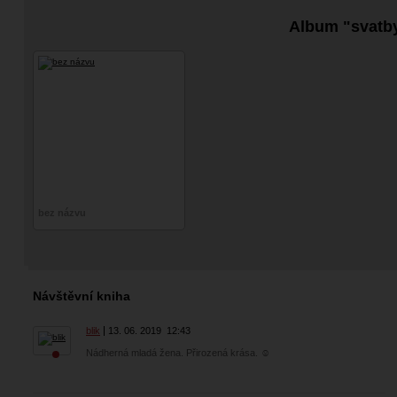
Album "svatb
bez názvu
Návštěvní kniha
blik
13. 06. 2019
12:43
Nádherná mladá žena. Přirozená krása. ☺