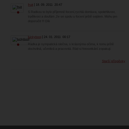
fruit
18. 09. 2011
20:47
S Radkou to bylo příjemné focení,rychlá domluva, spolehlivost,
trpělivost a doufám ,že se spolu u focení ještě sejdem. Mohu jen
doporučit !!! Dík
luckybooj
24. 01. 2011
00:17
Radka je sympatická slečna, s krásnýma očima, k tomu ještě
dochvilná, učenlivá a pracovitá. Rád si fotosetkání zopakuji.
Starší příspěvky