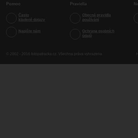
Pomoc
Pravidla
N
Často
Obecná pravidla
kladené dotazy
používání
Napište nám
Ochrana osobních
údajů
© 2002 - 2016 fotopatracka.cz. Všechna práva vyhrazena
H