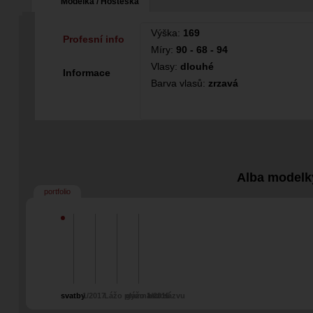
Modelka / Hosteska
Výška:
169
Profesní info
Míry:
90 - 68 - 94
Vlasy:
dlouhé
Informace
Barva vlasů:
zrzavá
Alba modelk
portfolio
svatby
1/2017
Lážo plážo 1/2015
gymnastics
bez názvu