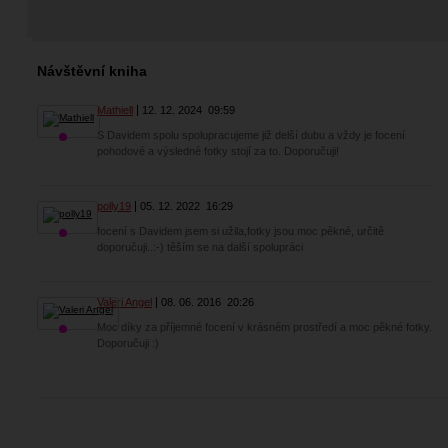
Návštěvní kniha
Mathiell
12. 12. 2024
09:59
S Davidem spolu spolupracujeme již delší dubu a vždy je focení
pohodové a výsledné fotky stojí za to. Doporučuji!
polly19
05. 12. 2022
16:29
focení s Davidem jsem si užila,fotky jsou moc pěkné, určitě
doporučuji..:-) těším se na další spolupráci
Valeri Angel
08. 06. 2016
20:26
Moc díky za příjemné focení v krásném prostředí a moc pěkné fotky.
Doporučuji :)