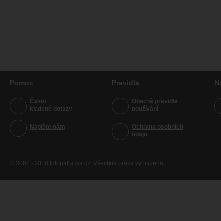
Pomoc
Pravidla
N
Často
Obecná pravidla
kladené dotazy
používání
Napište nám
Ochrana osobních
údajů
© 2002 - 2016 fotopatracka.cz. Všechna práva vyhrazena
H