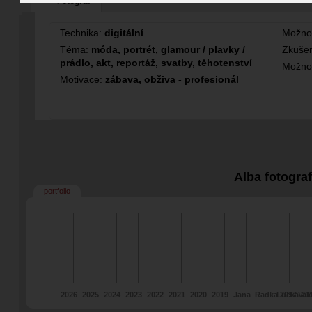
Fotograf
12
Technika:
digitální
Možno
Téma:
móda, portrét, glamour / plavky /
Zkušen
prádlo, akt, reportáž, svatby, těhotenství
Možno
Motivace:
zábava, obživa - profesionál
Alba fotogra
portfolio
2026
2025
2024
2023
2022
2021
2020
2019
Jana
Radka 2017
Lucka 20
Val