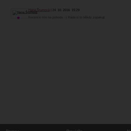
Hana Šrumová
24. 10. 2016
15:29
Focení s ním na pohodu :-) Ráda si to někdy zopakuji.