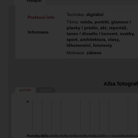
Fotograf
Technika:
digitální
Profesní info
Téma:
móda, portrét, glamour /
plavky / prádlo, akt, reportáž,
Informace
tanec / divadlo / koncert, svatby,
sport, architektura, vlasy,
těhotenství, fototesty
Motivace:
zábava
Alba fotogra
portfolio
ostatní
Portréty 2026
Portréty 2025
Portréty 2024
Portréty 2023
Portréty 2021
Portréty 2020
Portréty 2019
Různé
Exteriér 2018
Interiér 2018
Exteriér 
Inte