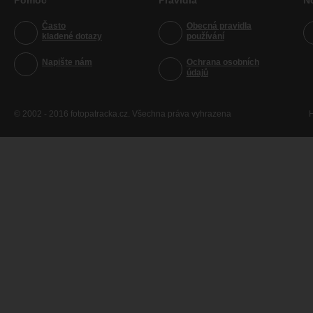
Pomoc
Pravidla
N
Často
Obecná pravidla
kladené dotazy
používání
Napište nám
Ochrana osobních
údajů
© 2002 - 2016 fotopatracka.cz. Všechna práva vyhrazena
H