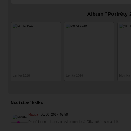
Album "Portréty 
Lenka 2026
Lenka 2026
Monika 
Návštěvní kniha
Magda
30. 06. 2017
07:59
Druhé focení a jsem vic a vic spokojená. Díky .těším se na další