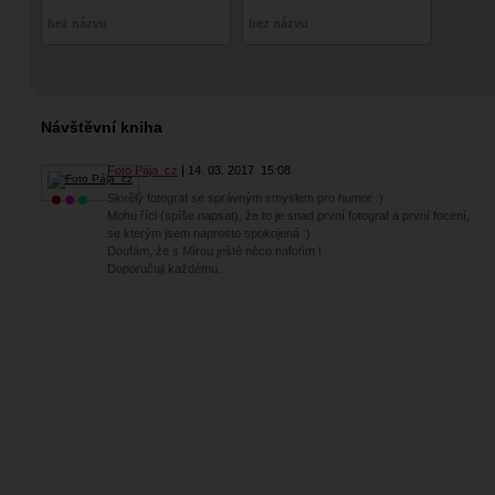
bez názvu
bez názvu
Návštěvní kniha
Foto Pája_cz
14. 03. 2017
15:08
Skvělý fotograf se správným smyslem pro humor :)
Mohu říci (spíše napsat), že to je snad první fotograf a první focení,
se kterým jsem naprosto spokojená :)
Doufám, že s Mírou ještě něco nafotím !
Doporučuji každému.