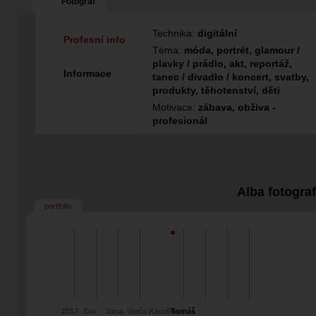
Fotograf
Technika:
digitální
Profesní info
Téma:
móda, portrét, glamour /
plavky / prádlo, akt, reportáž,
Informace
tanec / divadlo / koncert, svatby,
produkty, těhotenství, děti
Motivace:
zábava, obživa -
profesionál
Alba fotogra
portfolio
2017
Eva
Jana
Verča
Karolína
Tomáš