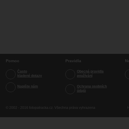
Pomoc
Pravidla
N
Často
Obecná pravidla
kladené dotazy
používání
Napište nám
Ochrana osobních
údajů
© 2002 - 2016 fotopatracka.cz. Všechna práva vyhrazena
H