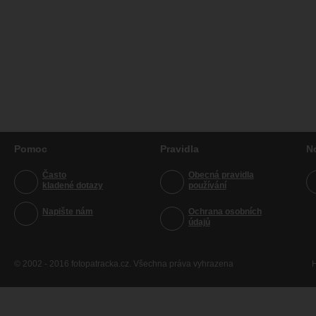
Pomoc
Pravidla
N
Často
Obecná pravidla
kladené dotazy
používání
Napište nám
Ochrana osobních
údajů
© 2002 - 2016 fotopatracka.cz. Všechna práva vyhrazena
H