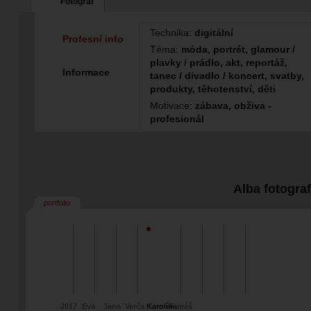
Fotograf
Technika:
digitální
Profesní info
Téma:
móda, portrét, glamour /
plavky / prádlo, akt, reportáž,
Informace
tanec / divadlo / koncert, svatby,
produkty, těhotenství, děti
Motivace:
zábava, obživa -
profesionál
Alba fotogra
portfolio
2017
Eva
Jana
Verča
Karolína
Tomáš