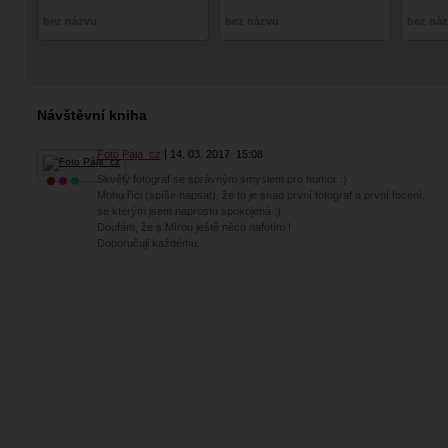
bez názvu
bez názvu
bez ná
Návštěvní kniha
Foto Pája_cz
14. 03. 2017
15:08
Skvělý fotograf se správným smyslem pro humor :)
Mohu říci (spíše napsat), že to je snad první fotograf a první focení,
se kterým jsem naprosto spokojená :)
Doufám, že s Mírou ještě něco nafotím !
Doporučuji každému.