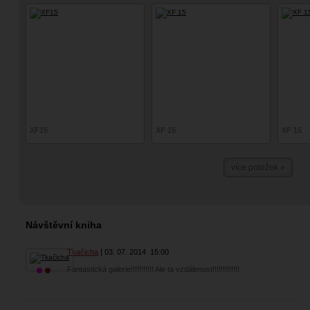
XF15
XF 15
XF 15
více položek »
Návštěvní kniha
Tkačicha
03. 07. 2014
15:00
Fantastická galerie!!!!!!!!!!! Ale ta vzdálenost!!!!!!!!!!!!!