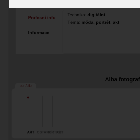
Fotograf
Technika:
digitální
Profesní info
Téma:
móda, portrét, akt
Informace
Alba fotogra
portfolio
ART
OSTATNÍ
PORTRÉT
AKT