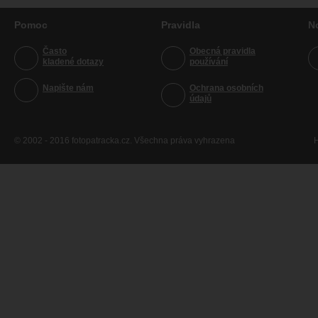
Pomoc
Pravidla
N
Často
Obecná pravidla
kladené dotazy
používání
Napište nám
Ochrana osobních
údajů
© 2002 - 2016 fotopatracka.cz. Všechna práva vyhrazena
H