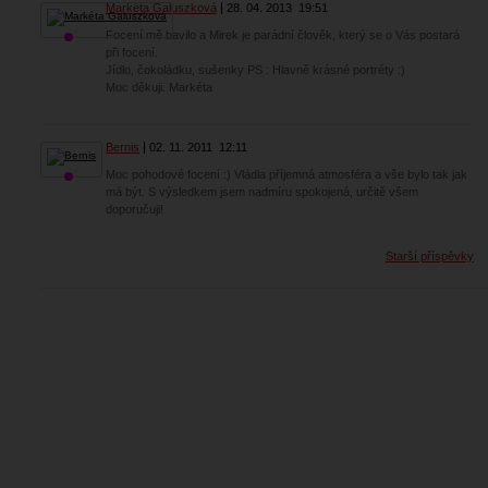
Markéta Galuszková
28. 04. 2013
19:51
Focení mě bavilo a Mirek je parádní člověk, který se o Vás postará
při focení.
Jídlo, čokoládku, sušenky PS : Hlavně krásné portréty :)
Moc děkuji. Markéta
Bernis
02. 11. 2011
12:11
Moc pohodové focení :) Vládla příjemná atmosféra a vše bylo tak jak
má být. S výsledkem jsem nadmíru spokojená, určitě všem
doporučuji!
Starší příspěvky