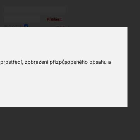
Přihlásit
přihlásit trvale
přihlášení
Zapomenuté heslo?
profil
o prostředí, zobrazení přizpůsobeného obsahu a
in
e