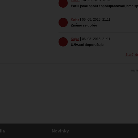
Diane
14. 10. 2013
20:32
Fotili jsme spolu / spolupracovali jsme s
Kajka
06. 08. 2013
21:11
Známe se dobře
Kajka
06. 08. 2013
21:11
Uživatel doporučuje
Starší d
nahlá
dla
Novinky