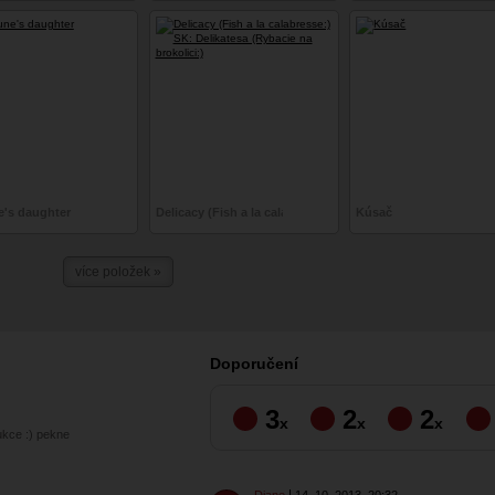
's daughter
Delicacy (Fish a la calabresse:) SK: Delikatesa (Rybacie na 
Kúsač
více položek »
Doporučení
3
2
2
x
x
x
dukce :) pekne