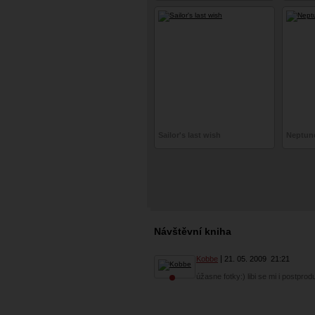
Sailor's last wish
Neptune
Návštěvní kniha
Kobbe
21. 05. 2009
21:21
úžasne fotky:) libi se mi i postpro