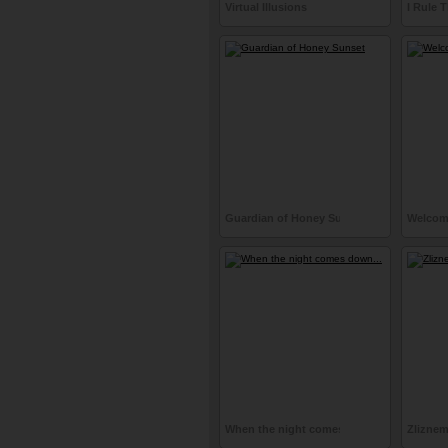
Virtual Illusions
I Rule 
Guardian of Honey Sunset
Welcom
When the night comes down...
Zliznem