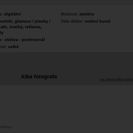
a:
digitální
Možnost:
ateliéru
portrét, glamour / plavky /
Dále dělám:
vedení kurzů
 akt, svatby, reklama,
ty
ce:
obživa - profesionál
sti:
velké
Alba fotografa
na fotografiích uživ
eddings