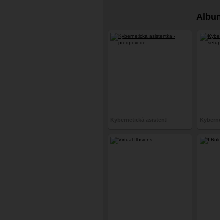
ine)
Album
Kybernetická asistentka - predpovede
Kyberne