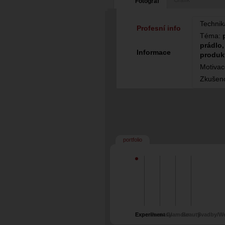
Grafik
Fotograf
Technik
Profesní info
Téma:
prádlo,
Informace
produk
Motiva
Zkušeno
portfolio
Experiment
Fantasy
Glamour
Beauty
Svadby/W
(bodypainting a