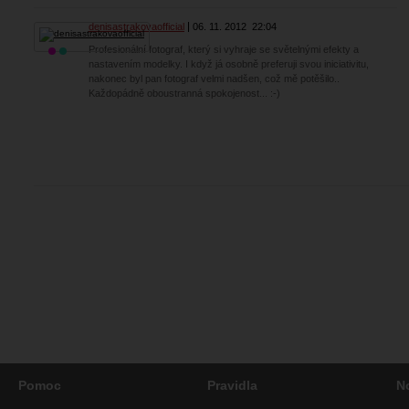
denisastrakovaofficial
06. 11. 2012
22:04
Profesionální fotograf, který si vyhraje se světelnými efekty a
nastavením modelky. I když já osobně preferuji svou iniciativitu,
nakonec byl pan fotograf velmi nadšen, což mě potěšilo..
Každopádně oboustranná spokojenost... :-)
Pomoc
Pravidla
N