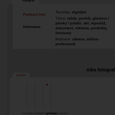
Fotograf
Technika:
digitální
Profesní info
Téma:
móda, portrét, glamour /
plavky / prádlo, akt, reportáž,
Informace
dokument, reklama, produkty,
fototesty
Motivace:
zábava, obživa -
profesionál
Alba fotogra
portfolio
Gothic
projekty
reklamni foto
grimasy
fotoatelier