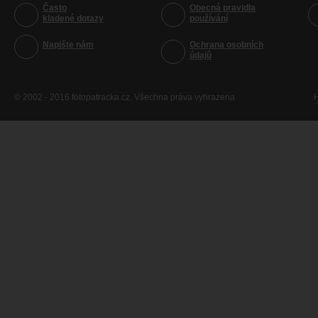
Často
Obecná pravidla
kladené dotazy
používání
Napište nám
Ochrana osobních
údajů
© 2002 - 2016 fotopatracka.cz. Všechna práva vyhrazena
H