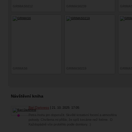
GRIMAS0212
GRIMAS0239
GRIMA
GRIMAS6
GRIMAS0219
GRIMA
Návštěvní kniha
Bari Darkness
21. 10. 2025
17:05
Petra mohu jen doporučit. Skvělé kreativní focení a atmosféra
pohody. Chvílema mi přišlo, že spíš kecáme než fotíme. :D
Každopádně vše proběhlo podle domluvy. :)