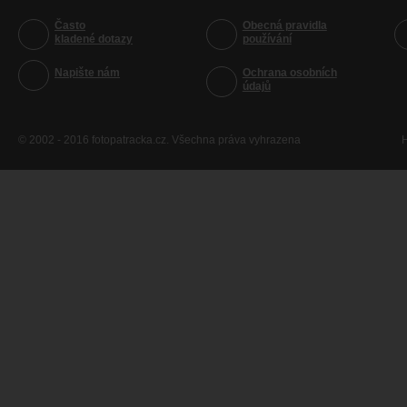
Často
Obecná pravidla
kladené dotazy
používání
Napište nám
Ochrana osobních
údajů
© 2002 - 2016 fotopatracka.cz. Všechna práva vyhrazena
H