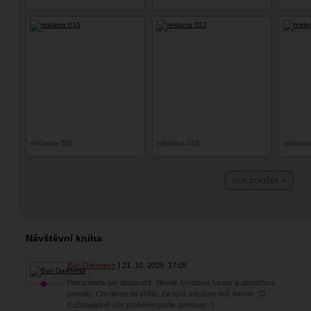
reklama 010
reklama 022
reklama
více položek »
Návštěvní kniha
Bari Darkness
21. 10. 2025
17:05
Petra mohu jen doporučit. Skvělé kreativní focení a atmosféra
pohody. Chvílema mi přišlo, že spíš kecáme než fotíme. :D
Každopádně vše proběhlo podle domluvy. :)