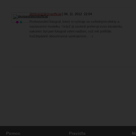
denisastrakovaofficial
06. 11. 2012
22:04
Profesionální fotograf, který si vyhraje se světelnými efekty a
nastavením modelky. I když já osobně preferuji svou iniciativitu,
nakonec byl pan fotograf velmi nadšen, což mě potěšilo..
Každopádně oboustranná spokojenost... :-)
Pomoc
Pravidla
N