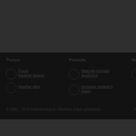
Pomoc
Pravidla
N
Často
Obecná pravidla
kladené dotazy
používání
Napište nám
Ochrana osobních
údajů
© 2002 - 2016 fotopatracka.cz. Všechna práva vyhrazena
H