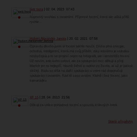
petr hora
02. 04. 2023
07:43
Naprostý souhlas s ostatními. Příjemné focení, které ale utíká příliš
rychle...
Hubert Alexander Janota
20. 02. 2021
07:58
Opravdu dlouho jsem si focení takhle neužil. Dívka plná energie,
ochotná, inteligentní, která má svůj příběh, díky kterému je vskutku
neobyčejná a to se projeví nejen na fotografii, ale i atmosféře focení.
Už nevím, kdo koho oslovil, ale za spolupráci moc děkuji a přeji
Markét jen to nejlepší, hlavně štěstí a radost ze života, ať už je jakkoli
složitý. Budu se těšit na další spolupráci a velmi rád doporučuji
spolupráci i ostatním. Rád tě zase uvidím. Klidně i bez focení, jako
kamarádku.
XF 15
28. 04. 2013
21:56
Děkuji za velice pohodové focení a spoustu krásných fotek.
Starší příspěvky