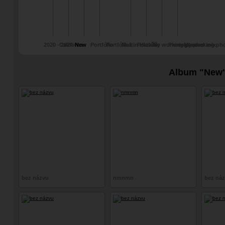
2020 - 2024
Californa
New
Portfólio
Portfólio1
Martin Hlaváč
Portfólio
My working photos
Photographer mix
My working ph
mix photographer.
mix photograp
Album "New
bez názvu
nmnmn
bez ná