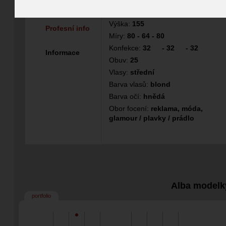
Modelka / Hosteska
Výška:
155
Profesní info
Míry:
80 - 64 - 80
Konfekce:
32
-
32
-
32
Informace
Obuv:
25
Vlasy:
střední
Barva vlasů:
blond
Barva očí:
hnědá
Obor focení:
reklama, móda,
glamour / plavky / prádlo
Alba modelk
portfolio