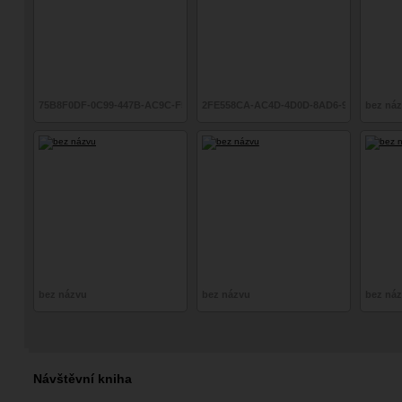
75B8F0DF-0C99-447B-AC9C-F5B7A37A6148
2FE558CA-AC4D-4D0D-8AD6-91A2BCD4B
bez ná
bez názvu
bez názvu
bez ná
Návštěvní kniha