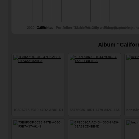
2020 - 2024
Californa
New
Portfólio
Portfólio1
Martin Hlaváč
Portfólio
My working photos
Photographer mix
My working ph
mix photographer.
mix photograp
Album "Califor
1C30A718-E319-47D2-AB81-D174AA23A6DA
5877E986-18D1-4479-842C-4A5FDBBF0029
bez ná