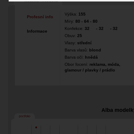
Modelka / Hosteska
99
24
Výška:
155
Profesní info
Míry:
80 - 64 - 80
Konfekce:
32
-
32
-
32
Informace
Obuv:
25
Vlasy:
střední
Barva vlasů:
blond
Barva očí:
hnědá
Obor focení:
reklama, móda,
glamour / plavky / prádlo
Alba modelk
portfolio