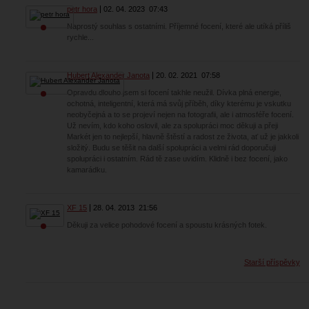
petr hora
02. 04. 2023
07:43
Naprostý souhlas s ostatními. Příjemné focení, které ale utíká příliš
rychle...
Hubert Alexander Janota
20. 02. 2021
07:58
Opravdu dlouho jsem si focení takhle neužil. Dívka plná energie,
ochotná, inteligentní, která má svůj příběh, díky kterému je vskutku
neobyčejná a to se projeví nejen na fotografii, ale i atmosféře focení.
Už nevím, kdo koho oslovil, ale za spolupráci moc děkuji a přeji
Markét jen to nejlepší, hlavně štěstí a radost ze života, ať už je jakkoli
složitý. Budu se těšit na další spolupráci a velmi rád doporučuji
spolupráci i ostatním. Rád tě zase uvidím. Klidně i bez focení, jako
kamarádku.
XF 15
28. 04. 2013
21:56
Děkuji za velice pohodové focení a spoustu krásných fotek.
Starší příspěvky