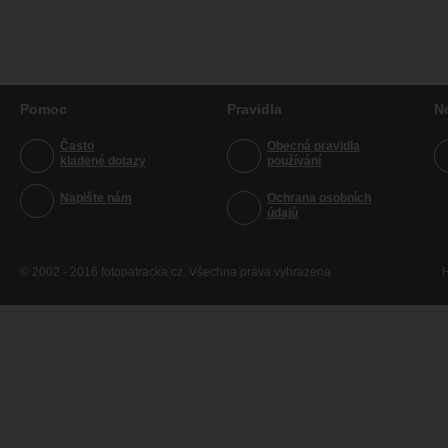
Pomoc
Pravidla
N
Často
Obecná pravidla
kladené dotazy
používání
Napište nám
Ochrana osobních
údajů
© 2002 - 2016 fotopatracka.cz. Všechna práva vyhrazena
H