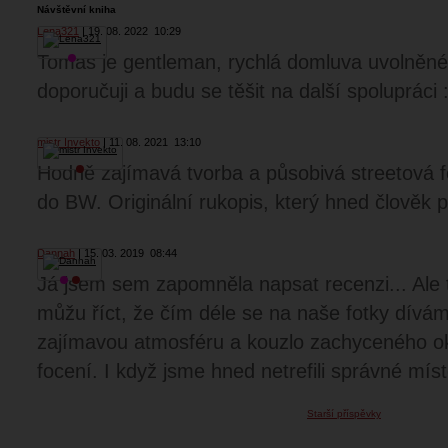
Návštěvní kniha
Lena321
19. 08. 2022
10:29
Tomas je gentleman, rychlá domluva uvolněn
doporučuji a budu se těšit na další spolupráci :
mistr Invekto
11. 08. 2021
13:10
Hodně zajímavá tvorba a působivá streetová 
do BW. Originální rukopis, který hned člověk p
Dannah
15. 03. 2019
08:44
Já jsem sem zapomněla napsat recenzi... Ale 
můžu říct, že čím déle se na naše fotky dívám,
zajímavou atmosféru a kouzlo zachyceného ok
focení. I když jsme hned netrefili správné místo
Starší příspěvky