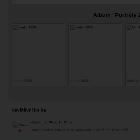
Album "Portréty 
Lenka 2026
Lenka 2026
Monika 
Návštěvní kniha
Magda
30. 06. 2017
07:59
Druhé focení a jsem vic a vic spokojená. Díky .těším se na další