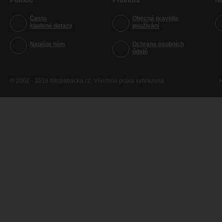
Pomoc
Pravidla
N
Často
Obecná pravidla
kladené dotazy
používání
Napište nám
Ochrana osobních
údajů
© 2002 - 2016 fotopatracka.cz. Všechna práva vyhrazena
H