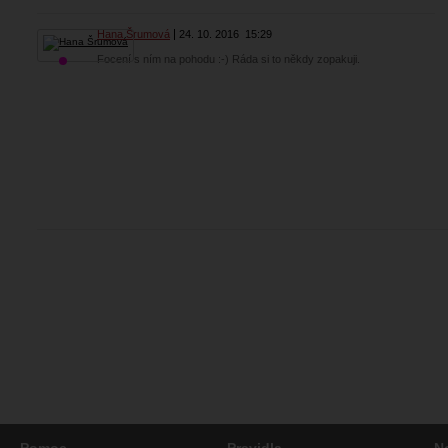
Hana Šrumová
24. 10. 2016
15:29
Focení s ním na pohodu :-) Ráda si to někdy zopakuji.