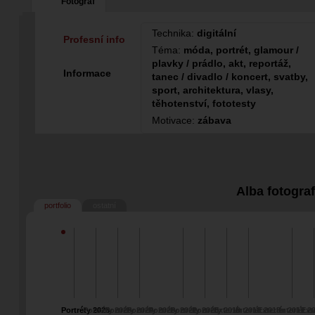
Fotograf
Technika:
digitální
Profesní info
Téma:
móda, portrét, glamour /
plavky / prádlo, akt, reportáž,
Informace
tanec / divadlo / koncert, svatby,
sport, architektura, vlasy,
těhotenství, fototesty
Motivace:
zábava
Alba fotogra
portfolio
ostatní
Portréty 2026
Portréty 2025
Portréty 2024
Portréty 2023
Portréty 2021
Portréty 2020
Portréty 2019
Exteriér 2018
Interiér 2018
Exteriér 2017
Interiér 2
Ext