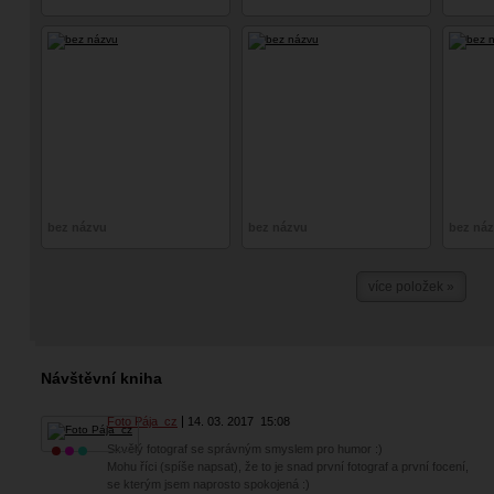
bez názvu
bez názvu
bez ná
více položek »
Návštěvní kniha
Foto Pája_cz
14. 03. 2017
15:08
Skvělý fotograf se správným smyslem pro humor :)
Mohu říci (spíše napsat), že to je snad první fotograf a první focení,
se kterým jsem naprosto spokojená :)