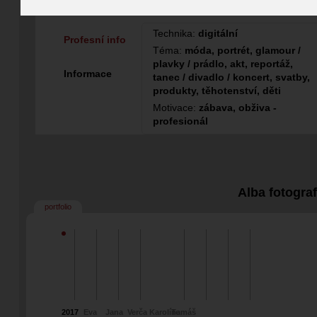
Fotograf
Technika:
digitální
Profesní info
Téma:
móda, portrét, glamour /
plavky / prádlo, akt, reportáž,
Informace
tanec / divadlo / koncert, svatby,
produkty, těhotenství, děti
Motivace:
zábava, obživa -
profesionál
Alba fotogra
portfolio
2017
Eva
Jana
Verča
Karolína
Tomáš