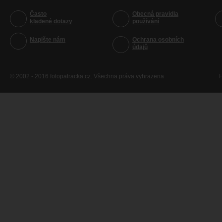
Často
Obecná pravidla
kladené dotazy
používání
Napište nám
Ochrana osobních
údajů
© 2002 - 2016 fotopatracka.cz. Všechna práva vyhrazena
H