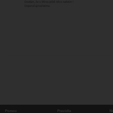
Doufám, že s Mírou ještě něco nafotím !
Doporučuji každému.
Pomoc
Pravidla
N