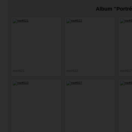
Album "Portré
me#621
me#622
me#617