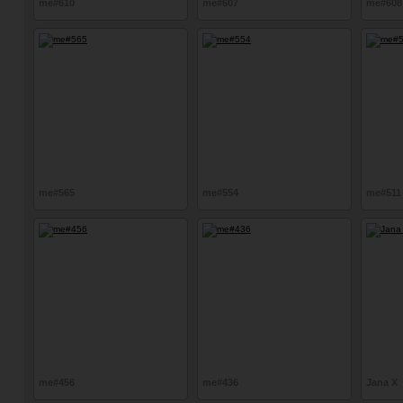
me#610
me#607
me#608
me#565
me#554
me#511
me#456
me#436
Jana X