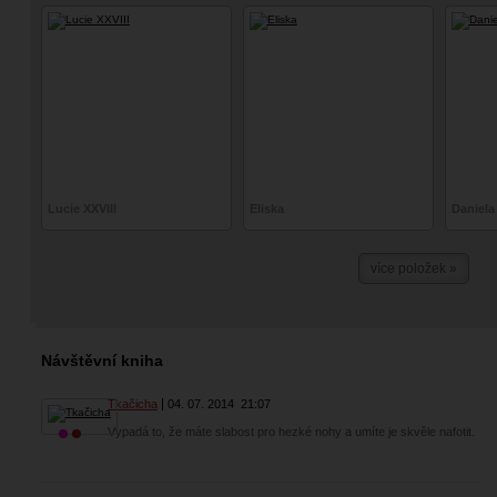
Lucie XXVIII
Eliska
Daniela
více položek »
Návštěvní kniha
Tkačicha
04. 07. 2014
21:07
Vypadá to, že máte slabost pro hezké nohy a umíte je skvěle nafotit.