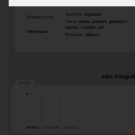
Fotograf
Technika:
digitální
Profesní info
Téma:
móda, portrét, glamour /
plavky / prádlo, akt
Informace
Motivace:
zábava
Alba fotogra
portfolio
Portrét
Akt
Glamour
4D
Polaroid