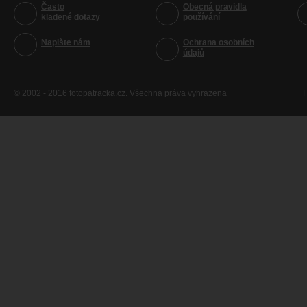
Často
Obecná pravidla
kladené dotazy
používání
Napište nám
Ochrana osobních
údajů
© 2002 - 2016 fotopatracka.cz. Všechna práva vyhrazena
H