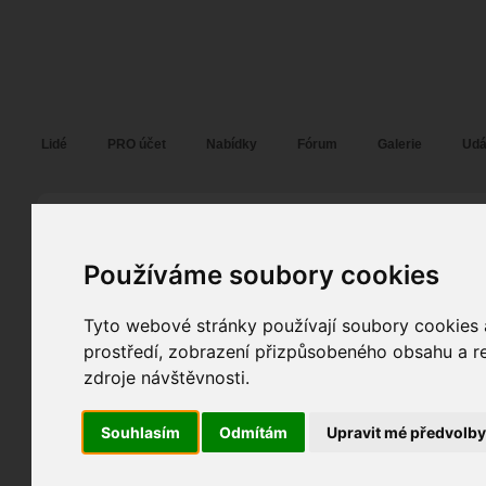
Fotopátračka.cz
Lidé
PRO účet
Nabídky
Fórum
Galerie
Udá
Míla S
me mini
alias
Pohlaví:
muž
Používáme soubory cookies
Praha
21
Jazyk:
cs
Tyto webové stránky používají soubory cookies a
37
prostředí, zobrazení přizpůsobeného obsahu a re
31
zdroje návštěvnosti.
Poslední přihlášení:
12. 07. 2026
Registrace:
17. 07. 2008
| ID:
43124
Souhlasím
Odmítám
Upravit mé předvolb