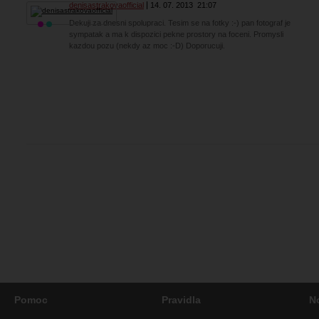
denisastrakovaofficial
14. 07. 2013
21:07
Dekuji za dnesni spolupraci. Tesim se na fotky :-) pan fotograf je
sympatak a ma k dispozici pekne prostory na foceni. Promysli
kazdou pozu (nekdy az moc :-D) Doporucuji.
Pomoc
Pravidla
N