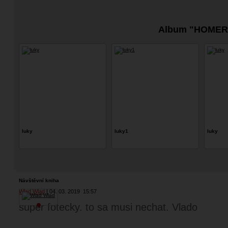
Album "HOMER
luky
luky1
luky
Návštěvní kniha
Wlad Wlad
04. 03. 2019
15:57
super fotecky. to sa musi nechat. Vlado