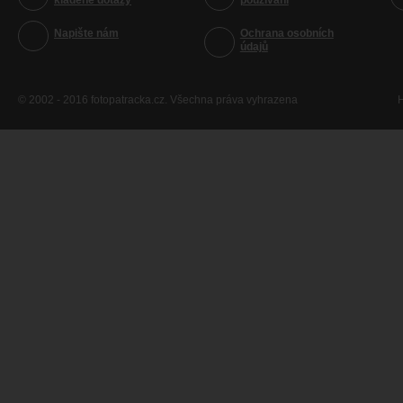
kladené dotazy
používání
Napište nám
Ochrana osobních
údajů
© 2002 - 2016 fotopatracka.cz. Všechna práva vyhrazena
H