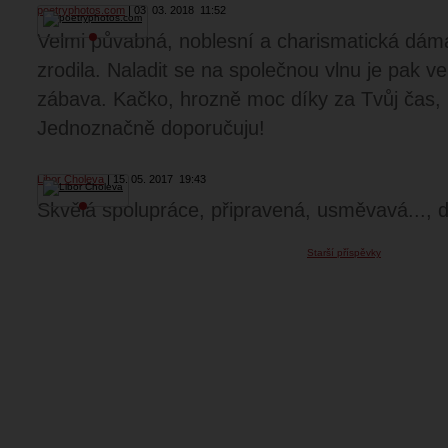
poetryphotos.com
03. 03. 2018
11:52
Velmi půvabná, noblesní a charismatická dáma
zrodila. Naladit se na společnou vlnu je pak ve
zábava. Kačko, hrozně moc díky za Tvůj čas, k
Jednoznačně doporučuju!
Libor Choleva
15. 05. 2017
19:43
Skvělá spolupráce, připravená, usměvavá..., d
Starší příspěvky