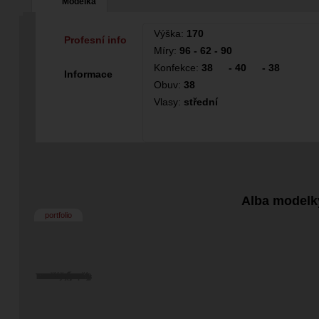
Modelka
Výška:
170
Profesní info
Míry:
96 - 62 - 90
Konfekce:
38
-
40
-
38
Informace
Obuv:
38
Vlasy:
střední
Alba modelk
portfolio
Tommyczech =
Miloslav (1863)
Norbert Čuprík
Christian Grey
Roman Vaněk
Tomáš (8058)
Manatwork
MOTORKA
JARMILKA
Jiří Mrázek
bez názvu
bez názvu
bez názvu
HOMER01
Koudelka
DUSAB
vendys
Farmer
Minjos
Gesait
ENDY
libb
ATTA