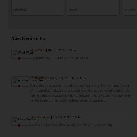
cibulka2
hotel
zrcadlo
Návštěvní kniha
Wlad Wlad
04. 03. 2019
15:57
super fotecky. to sa musi nechat. Vlado
poetryphotos.com
03. 03. 2018
11:52
Velmi půvabná, noblesní a charismatická dáma, která se pro focení
přímo zrodila. Naladit se na společnou vlnu je pak velmi snadné, ale
hlavně i radost a zábava. Kačko, hrozně moc díky za Tvůj čas, který
neuvěřitelně rychle utekl. Jednoznačně doporučuju!
Libor Choleva
15. 05. 2017
19:43
Skvělá spolupráce, připravená, usměvavá..., doporučuji.