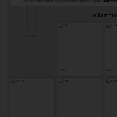
vendys
Christian Grey
Jiří Mrázek
libb
Miloslav (1863)
Farmer
Manatwork
Minjos
Koudelka
MOTORKA
Tommycz
Nor
ATTA
Album "T
bez názvu
hala1
hala3