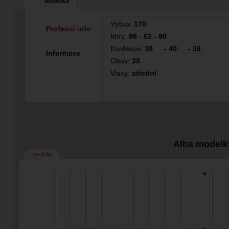
Modelka
Výška:
170
Profesní info
Míry:
96 - 62 - 90
Konfekce:
38
-
40
-
38
Informace
Obuv:
38
Vlasy:
střední
Alba modelk
portfolio