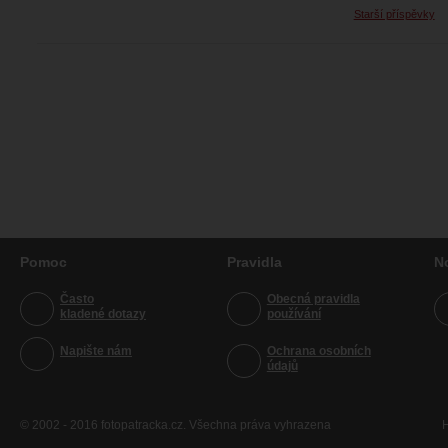
Starší příspěvky
Pomoc
Pravidla
N
Často
Obecná pravidla
kladené dotazy
používání
Napište nám
Ochrana osobních
údajů
© 2002 - 2016 fotopatracka.cz. Všechna práva vyhrazena
H