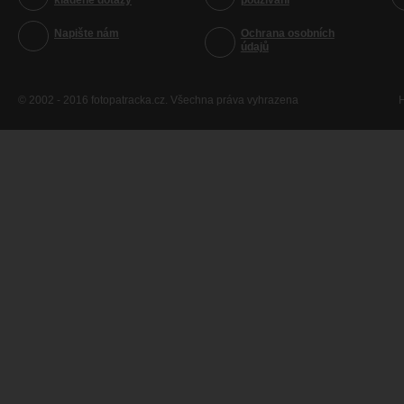
kladené dotazy
používání
Napište nám
Ochrana osobních
údajů
© 2002 - 2016 fotopatracka.cz. Všechna práva vyhrazena
H