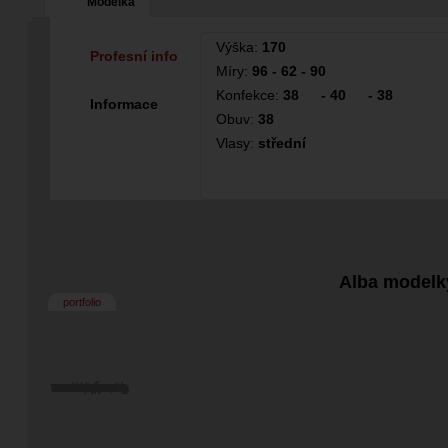
Modelka
Výška:
170
Profesní info
Míry:
96 - 62 - 90
Konfekce:
38
-
40
-
38
Informace
Obuv:
38
Vlasy:
střední
Alba modelk
portfolio
Tommyczech =
Miloslav (1863)
Norbert Čuprík
Christian Grey
Roman Vaněk
Tomáš (8058)
Manatwork
MOTORKA
JARMILKA
Jiří Mrázek
bez názvu
bez názvu
bez názvu
HOMER01
Koudelka
DUSAB
vendys
Farmer
Minjos
Gesait
ENDY
libb
ATTA