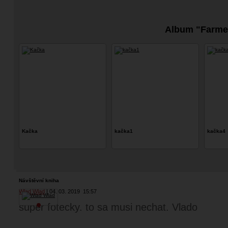
Album "Farme
Kačka
kačka1
kačka4
Návštěvní kniha
Wlad Wlad
04. 03. 2019
15:57
super fotecky. to sa musi nechat. Vlado