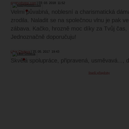
poetryphotos.com
03. 03. 2018
11:52
Velmi půvabná, noblesní a charismatická dáma
zrodila. Naladit se na společnou vlnu je pak ve
zábava. Kačko, hrozně moc díky za Tvůj čas, k
Jednoznačně doporučuju!
Libor Choleva
15. 05. 2017
19:43
Skvělá spolupráce, připravená, usměvavá..., d
Starší příspěvky