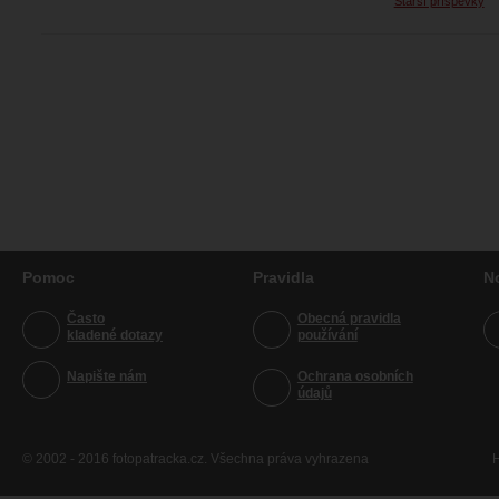
Starší příspěvky
Pomoc
Pravidla
N
Často
Obecná pravidla
kladené dotazy
používání
Napište nám
Ochrana osobních
údajů
© 2002 - 2016 fotopatracka.cz. Všechna práva vyhrazena
H