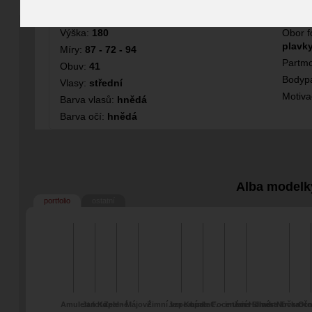
Fotografka
Modelka
Výška:
180
Obor f
plavky
Míry:
87 - 72 - 94
Partmo
Obuv:
41
Bodypa
Vlasy:
střední
Motiv
Barva vlasů:
hnědá
Barva očí:
hnědá
Alba modelk
portfolio
ostatní
Amulett foto
Jan Kopal -
Zelené
Májové
Zimní vzpomínka
Jan Kopal
Luca C. - interiér
Focené na Silvestra
Jan Horník
Jindra Trčka -
Novoročn
Oto