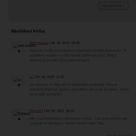
více položek »
Návštěvní kniha
mistr Invekto
06. 05. 2024
09:38
Dana má skvělé komunikační schopnosti a bohaté zkušenosti. Je
spolehlivá, kreativní a vždy odvádí špičkovou práci. Vřele ji
doporučuji pro Vaše fotografické projekty.
i.v.
06. 06. 2023
11:52
Asi všechno, co tady píší mí předchůdci, je pravda. Dana je
nesmírně příjemná, trpělivá, dochvilná a přirozeně půvabná...Těším
se na další spolupráci...
PetrsonT
26. 05. 2021
19:15
Milé a upřímné focení s přirozenou krásou. :) Sic jsem stručný, ale
vystihuje to můj dojem z focení. Prostě super. Díky