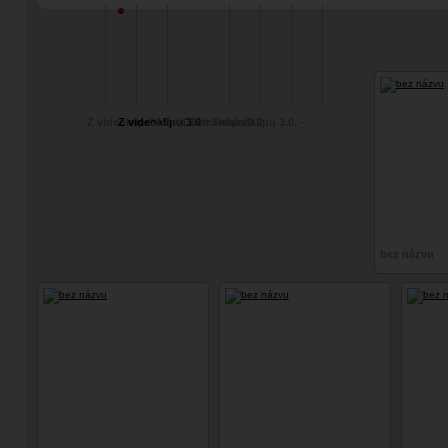
Lampiony, meč a
Experimentální
fot
"fine art"
Z videoklipu 4.0.
Z videoklipu 3.6
Chasin The Trane II
Z videoklipu 3.2
Z videoklipu 3.0. -
Wednesday
bez názvu