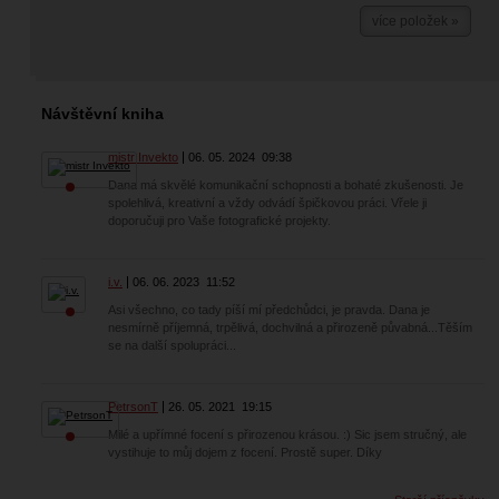
více položek »
Návštěvní kniha
mistr Invekto
06. 05. 2024
09:38
Dana má skvělé komunikační schopnosti a bohaté zkušenosti. Je
spolehlivá, kreativní a vždy odvádí špičkovou práci. Vřele ji
doporučuji pro Vaše fotografické projekty.
i.v.
06. 06. 2023
11:52
Asi všechno, co tady píší mí předchůdci, je pravda. Dana je
nesmírně příjemná, trpělivá, dochvilná a přirozeně půvabná...Těším
se na další spolupráci...
PetrsonT
26. 05. 2021
19:15
Milé a upřímné focení s přirozenou krásou. :) Sic jsem stručný, ale
vystihuje to můj dojem z focení. Prostě super. Díky