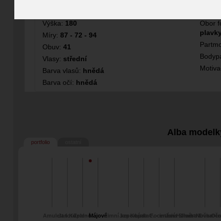
Fotografka
Modelka
Výška:
180
Obor f
plavky
Míry:
87 - 72 - 94
Partmo
Obuv:
41
Bodypa
Vlasy:
střední
Motiv
Barva vlasů:
hnědá
Barva očí:
hnědá
Alba modelk
portfolio
ostatní
Amulett foto
Jan Kopal -
Zelené
Májové
Zimní vzpomínka
Jan Kopal
Luca C. - interiér
Focené na Silvestra
Jan Horník
Jindra Trčka -
Novoročn
Oto