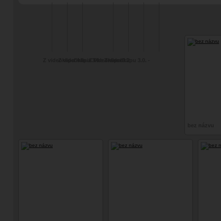
Lampiony, meč a
Experimentální
fot
"fine art"
Z videoklipu 4.0.
Z videoklipu 3.6
Chasin The Trane II
Z videoklipu 3.2
Z videoklipu 3.0. -
Wednesday
bez názvu