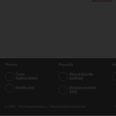
Starší příspěvky
Pomoc
Pravidla
N
Často
Obecná pravidla
kladené dotazy
používání
Napište nám
Ochrana osobních
údajů
© 2002 - 2016 fotopatracka.cz. Všechna práva vyhrazena
H