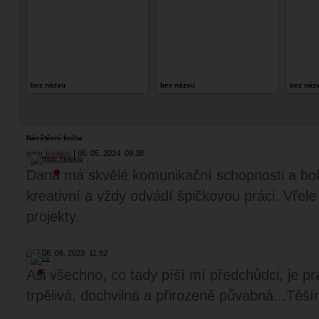
bez názvu
bez názvu
bez náz
Návštěvní kniha
mistr Invekto
06. 05. 2024
09:38
Dana má skvělé komunikační schopnosti a boha
kreativní a vždy odvádí špičkovou práci. Vřele 
projekty.
i.v.
06. 06. 2023
11:52
Asi všechno, co tady píší mí předchůdci, je p
trpělivá, dochvilná a přirozeně půvabná...Těším