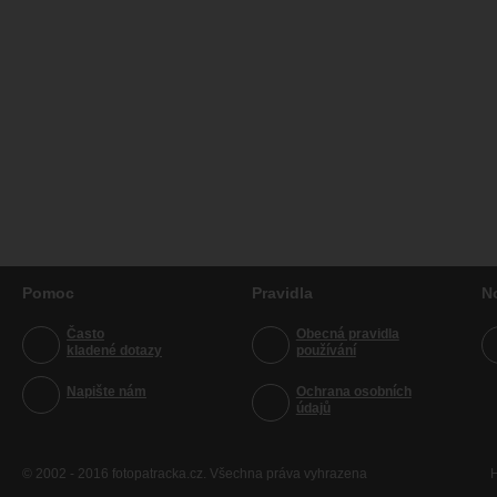
Pomoc
Pravidla
N
Často
Obecná pravidla
kladené dotazy
používání
Napište nám
Ochrana osobních
údajů
© 2002 - 2016 fotopatracka.cz. Všechna práva vyhrazena
H