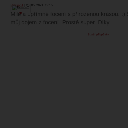
PetrsonT
26. 05. 2021
19:15
Milé a upřímné focení s přirozenou krásou. :) S
můj dojem z focení. Prostě super. Díky
Starší příspěvky