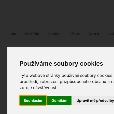
Fotopátračka.cz
Lidé
PRO účet
Nabídky
Fórum
Galerie
Udá
František Plánička
FANY
alias
Pohlaví:
muž
Používáme soubory cookies
Klatovy
, Plzeň,...
50
Jazyk:
cs
Tyto webové stránky používají soubory cookies a
8
prostředí, zobrazení přizpůsobeného obsahu a re
12
zdroje návštěvnosti.
Poslední přihlášení:
02. 08. 2026
Registrace:
09. 03. 2017
| ID:
131891
Souhlasím
Odmítám
Upravit mé předvolb