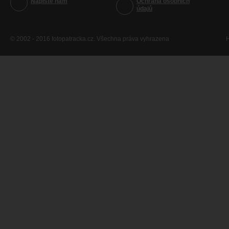
Napište nám
Ochrana osobních
údajů
© 2002 - 2016 fotopatracka.cz. Všechna práva vyhrazena
H