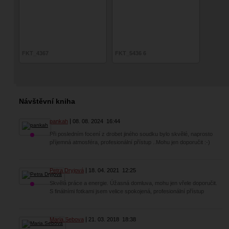
FKT_4367
FKT_5436 6
Návštěvní kniha
pankah
08. 08. 2024
16:44
Při posledním focení z drobet jiného soudku bylo skvělé, naprosto
příjemná atmosféra, profesionální přístup ..Mohu jen doporučit :⁠-⁠)
Petra Dryjová
18. 04. 2021
12:25
Skvělá práce a energie. Úžasná domluva, mohu jen vřele doporučit.
S finálními fotkami jsem velice spokojená, profesionální přístup
Maria.Sebova
21. 03. 2018
18:38