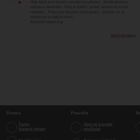
Moje úplně první focení a nemám co vytknout... Skvělá domluva,
pohodová atmosféra.. Fany je trpělivý, poradí, nebrání se novým
nápadům... Fotky jsou úžasné a překvapující... Doufám, že se
domluvíme na dalším focení...
Rozhodně doporučuji...
Starší příspěvky
Pomoc
Pravidla
N
Často
Obecná pravidla
kladené dotazy
používání