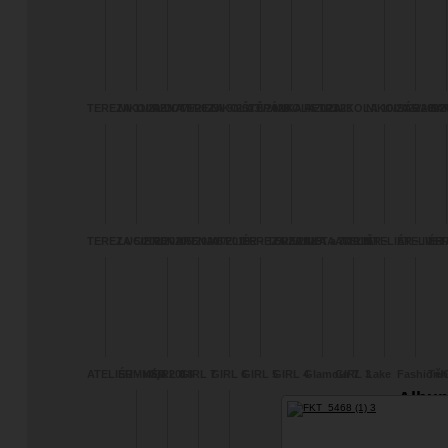
TEREZA 11/2023
NIKOLA LOM
IRENA 9/2023
TEREZA 9/2023
NIKOLA 8/2023
ŠTĚPÁNKA 4/2023
NIKOLA 1/2023
PETRA
NIKOLA 10/2022
NIKOLA 5/2022
SÁRA 8/2
BA
TEREZA 5/2020
LUCIE 6/2020
IRENA 5/2020
IRENA 6/2019
ATELIÉR - TEREZA
TEREZA 8/2019
ZUZANKA a JARIN
IVETA 7/2019
ATELIĚR -
ATELIÉR - IVET
ATELIÉR 
TE
2/2020
ADELLINA
BARBOR
ATELIÉR - Kája
SUMMER 2018
GIRL 8
GIRL 7
GIRL 6
GIRL 5
GIRL 4
Glamour 7
GIRL 3
Lake
Fashion/
Těh
TEREZA
Albu