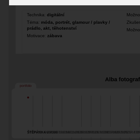
Fotograf
Technika:
digitální
Možno
Téma:
móda, portrét, glamour / plavky /
Zkušen
prádlo, akt, těhotenství
Možno
Motivace:
zábava
Alba fotogra
portfolio
ŠTĚPÁNKA 2/2026
WALD 2/2026
PETRA 10/2025
TEREZA 11/2025
NIKOLA 8/2025
PETRA 9/2025
TEREZA 9/2025
TEREZA 5/2025
PETRA 6/2025
SEI 8/2025
PETRA 2/
TER