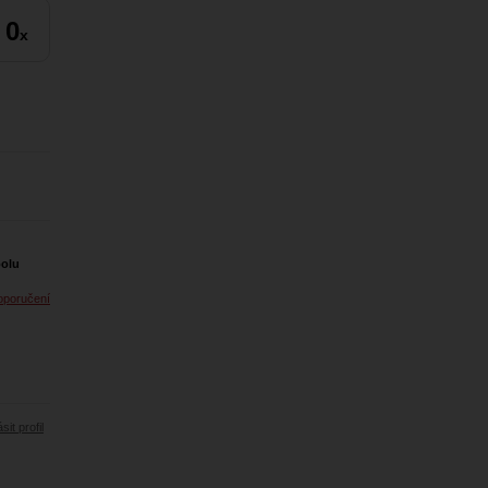
0
x
polu
oporučení
sit profil