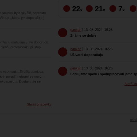
22
21
7
x
x
x
ho soudku bylo skvělé, naprosto
ístup ..Mohu jen doporučit :⁠-⁠)
pankah
13. 08. 2024
16:26
Známe se dobře
mluva, mohu jen vřele doporučit.
kojená, profesionální přístup
pankah
13. 08. 2024
16:26
Uživatel doporučuje
pankah
13. 08. 2024
16:26
o vytknout... Skvělá domluva,
Fotili jsme spolu / spolupracovali jsme s
livý, poradí, nebrání se novým
ekvapující... Doufám, že se
Starší d
Starší příspěvky
nahlá