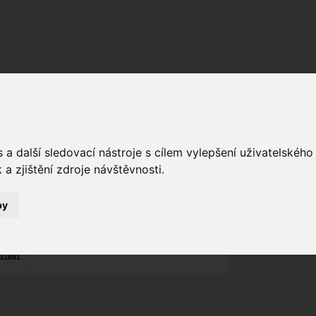
Fórum
Galerie
Události
Blogy
a
FANY
alias
a další sledovací nástroje s cílem vylepšení uživatelskéh
Poslat vzkaz
a zjištění zdroje návštěvnosti.
Nekontaktován
by
Zařadit do skup
Aktivity uživatel
26
31891