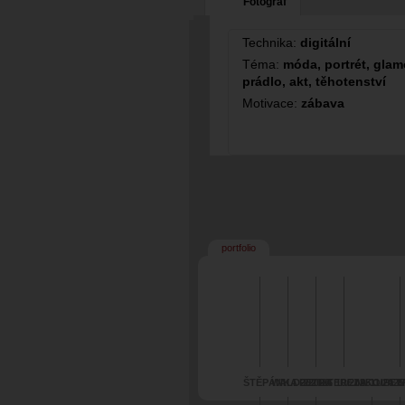
Fotograf
Technika:
digitální
Téma:
móda, portrét, glamo
prádlo, akt, těhotenství
Motivace:
zábava
portfolio
ŠTĚPÁNKA 2/2026
WALD 2/2026
PETRA 10/2025
TEREZA 11/2025
NIKOLA 8/
PET