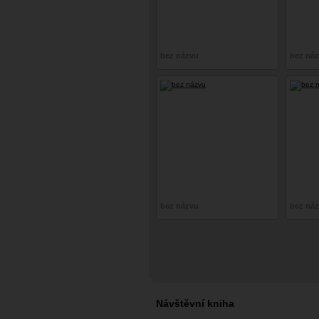
bez názvu
bez ná
bez názvu
bez ná
Návštěvní kniha