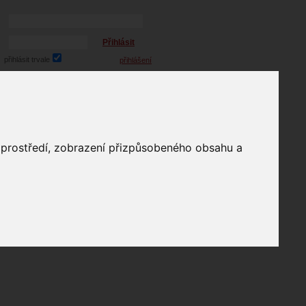
Přihlásit
přihlásit trvale
přihlášení
Zapomenuté heslo?
profil
o prostředí, zobrazení přizpůsobeného obsahu a
in
e