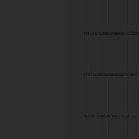
TEREZA 11/2023
NIKOLA LOM
IRENA 9/2023
TEREZA 9/2023
NIKOLA 8/
ŠTĚ
TEREZA 5/2020
LUCIE 6/2020
IRENA 5/2020
IRENA 6/2019
ATELIÉR 
TER
2/2020
ATELIÉR - Kája
SUMMER 2018
GIRL 8
GIRL 7
GIRL 6
GIRL
TEREZA