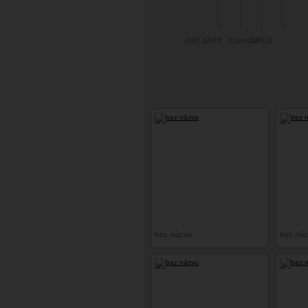
AKT 1
AKT
Glamour
GIRLS
bez názvu
bez ná