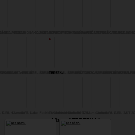
2023
PÁNKA 4/2023
NIKOLA 1/2023
PETRA
NIKOLA 10/2022
NIKOLA 5/2022
SÁRA 8/2021
BARBORA 1
TEREZA 4/2022
NIKOLA 3/2022
SÁRA 6/2021
RÁĎA 5/2021
PETRUŠKA 3/2021
LUCIE 2/2021
IRENA 8/202
LUCIE 
L
- TEREZA
EZA 8/2019
ZUZANKA a JARIN
IVETA 7/2019
ATELIĚR -
ATELIÉR - IVETA
ATELIÉR -
TEREZKA
ATELIÉR - RÁĎA
ATELIÉR - RADKA
ZUZANKA
ATELIÉR - KAITLIN
ATELIÉR - TEREZA
ATELIÉR -
SUMMER 201
SUMMER
S
ADELLINA
BARBORA
a SÁRA
ŠTĚPÁNKA
Radka
ŽANET
I
 5
GIRL 4
Glamour 7
GIRL 3
Lake
Fashion/Glamour 6
Těhotenské foto
Glamour 5
Glamour 4
PODZIM
Glamour 3
Glamour 2
GIRL 2
GIRL 1
AKT 2
G
Album "TEREZKA"