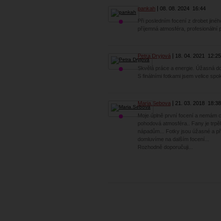
pankah
08. 08. 2024
16:44
Při posledním focení z drobet jiné
příjemná atmosféra, profesionální př
Petra Dryjová
18. 04. 2021
12:25
Skvělá práce a energie. Úžasná do
S finálními fotkami jsem velice spo
Maria.Sebova
21. 03. 2018
18:38
Moje úplně první focení a nemám c
pohodová atmosféra.. Fany je trpě
nápadům... Fotky jsou úžasné a př
domluvíme na dalším focení...
Rozhodně doporučuji...