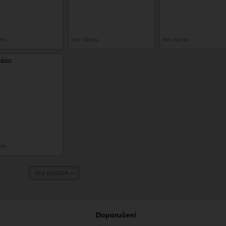
zvu
bez názvu
bez názvu
zvu
více položek »
Doporučení