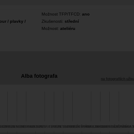
Možnost TFP/TFCD:
ano
ur / plavky /
Zkušenosti:
střední
Možnost:
ateliéru
Alba fotografa
na fotografiích uživ
2025
RA 9/2025
TEREZA 9/2025
TEREZA 5/2025
PETRA 6/2025
SEI 8/2025
PETRA 2/2025
TEREZA 10/2024
PETRA 9/2024
TEREZA 8/2024
ŠTĚPÁNKA 7/2024
TEREZA 5/2024
NIKOLA 6/2024
PETRA 5/2024
ŠTĚPÁNKA 3
SÁRA 1