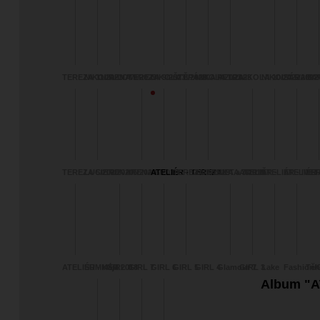
TEREZA 11/2023
NIKOLA LOM
IRENA 9/2023
TEREZA 9/2023
NIKOLA 8/2023
ŠTĚPÁNKA 4/2023
NIKOLA 1/2023
PETRA
NIKOLA 10/2022
NIKOLA 5/2022
SÁRA 8/2
BA
TEREZA 5/2020
LUCIE 6/2020
IRENA 5/2020
IRENA 6/2019
ATELIÉR - TEREZA
TEREZA 8/2019
ZUZANKA a JARIN
IVETA 7/2019
ATELIĚR -
ATELIÉR - IVET
ATELIÉR 
TE
2/2020
ADELLINA
BARBOR
ATELIÉR - Kája
SUMMER 2018
GIRL 8
GIRL 7
GIRL 6
GIRL 5
GIRL 4
Glamour 7
GIRL 3
Lake
Fashion/
Těh
TEREZA
Album "A