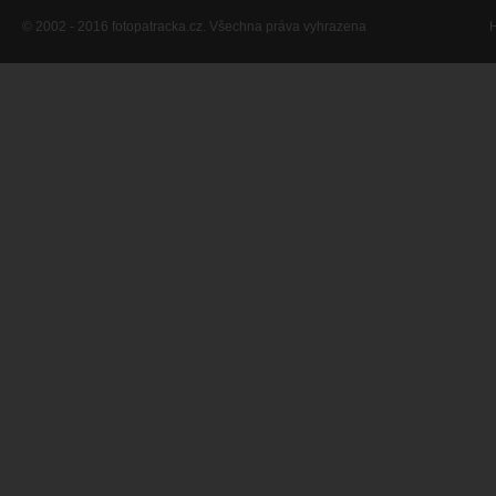
© 2002 - 2016 fotopatracka.cz. Všechna práva vyhrazena
H