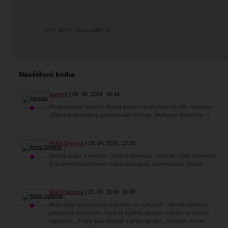
AKT 1
AKT
Glamour
GIRLS
Návštěvní kniha
pankah
08. 08. 2024
16:44
Při posledním focení z drobet jiného soudku bylo skvělé, naprosto
příjemná atmosféra, profesionální přístup ..Mohu jen doporučit :⁠-⁠)
Petra Dryjová
18. 04. 2021
12:25
Skvělá práce a energie. Úžasná domluva, mohu jen vřele doporučit.
S finálními fotkami jsem velice spokojená, profesionální přístup
Maria.Sebova
21. 03. 2018
18:38
Moje úplně první focení a nemám co vytknout... Skvělá domluva,
pohodová atmosféra.. Fany je trpělivý, poradí, nebrání se novým
nápadům... Fotky jsou úžasné a překvapující... Doufám, že se