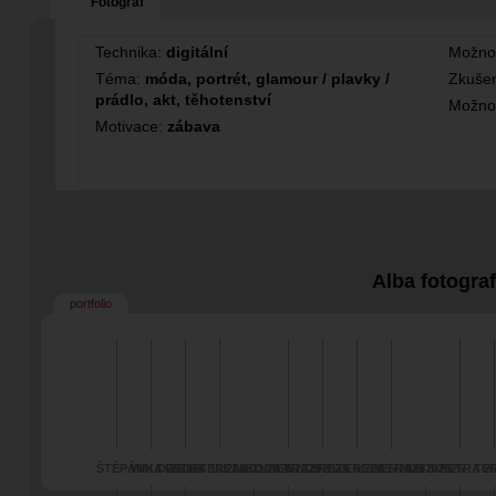
Fotograf
Technika:
digitální
Možno
Téma:
móda, portrét, glamour / plavky /
Zkušen
prádlo, akt, těhotenství
Možno
Motivace:
zábava
Alba fotogra
portfolio
ŠTĚPÁNKA 2/2026
WALD 2/2026
PETRA 10/2025
TEREZA 11/2025
NIKOLA 8/2025
PETRA 9/2025
TEREZA 9/2025
TEREZA 5/2025
PETRA 6/2025
SEI 8/2025
PETRA 2/
TER