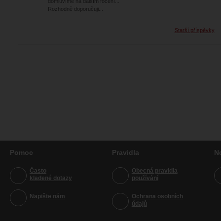
domluvíme na dalším focení...
Rozhodně doporučuji...
Starší příspěvky
Pomoc
Pravidla
N
Často
Obecná pravidla
kladené dotazy
používání
Napište nám
Ochrana osobních
údajů