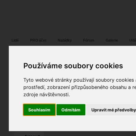
Fotopátračka.cz
Lidé
PRO účet
Nabídky
Fórum
Galerie
Udá
František Plánička
alias
FANY
Pohlaví:
muž
Používáme soubory cookies
Klatovy
, Plzeň,...
Jazyk:
cs
Poslední přihlášení:
02. 08. 2026
Tyto webové stránky používají soubory cookies a
Registrace:
09. 03. 2017
| ID:
131891
prostředí, zobrazení přizpůsobeného obsahu a re
zdroje návštěvnosti.
50
Souhlasím
Odmítám
Upravit mé předvolb
8
12