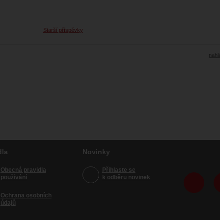
Starší příspěvky
nahlá
dla
Novinky
Obecná pravidla
Přihlaste se
používání
k odběru novinek
Ochrana osobních
údajů