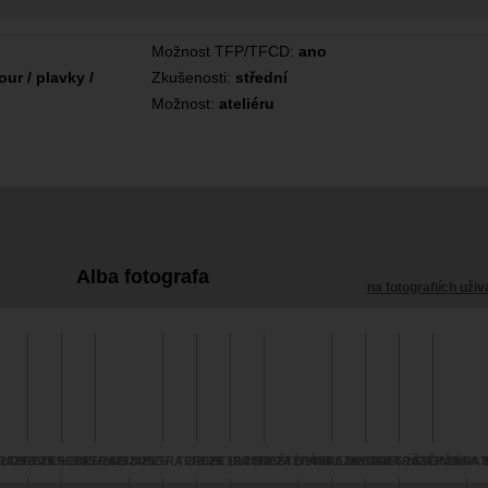
Možnost TFP/TFCD:
ano
ur / plavky /
Zkušenosti:
střední
Možnost:
ateliéru
Alba fotografa
na fotografiích uživ
2025
RA 9/2025
TEREZA 9/2025
TEREZA 5/2025
PETRA 6/2025
SEI 8/2025
PETRA 2/2025
TEREZA 10/2024
PETRA 9/2024
TEREZA 8/2024
ŠTĚPÁNKA 7/2024
TEREZA 5/2024
NIKOLA 6/2024
PETRA 5/2024
ŠTĚPÁNKA 3
SÁRA 1