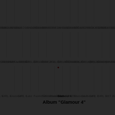
2023
PÁNKA 4/2023
NIKOLA 1/2023
PETRA
NIKOLA 10/2022
NIKOLA 5/2022
SÁRA 8/2021
BARBORA 1
TEREZA 4/2022
NIKOLA 3/2022
SÁRA 6/2021
RÁĎA 5/2021
PETRUŠKA 3/2021
LUCIE 2/2021
IRENA 8/202
LUCIE 
L
- TEREZA
EZA 8/2019
ZUZANKA a JARIN
IVETA 7/2019
ATELIĚR -
ATELIÉR - IVETA
ATELIÉR -
TEREZKA
ATELIÉR - RÁĎA
ATELIÉR - RADKA
ZUZANKA
ATELIÉR - KAITLIN
ATELIÉR - TEREZA
ATELIÉR -
SUMMER 201
SUMMER
S
ADELLINA
BARBORA
a SÁRA
ŠTĚPÁNKA
Radka
ŽANET
I
 5
GIRL 4
Glamour 7
GIRL 3
Lake
Fashion/Glamour 6
Těhotenské foto
Glamour 5
Glamour 4
PODZIM
Glamour 3
Glamour 2
GIRL 2
GIRL 1
AKT 2
G
Album "Glamour 4"