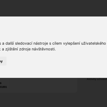
Fórum
Galerie
Události
Blogy
a další sledovací nástroje s cílem vylepšení uživatelskéh
a
FANY
a zjištění zdroje návštěvnosti.
alias
Poslat vzkaz
by
Nekontaktován
Zařadit do skup
Aktivity uživatel
26
31891