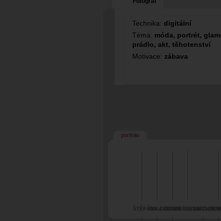
Fotograf
Technika:
digitální
Téma:
móda, portrét, glamo
prádlo, akt, těhotenství
Motivace:
zábava
portfolio
ŠTĚPÁNKA 2/2026
WALD 2/2026
PETRA 10/2025
TEREZA 11/2025
NIKOLA 8/
PET