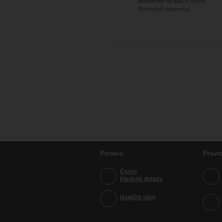
domluvíme na dalším focení...
Rozhodně doporučuji...
Pomoc
Pravi
Často
kladené dotazy
Napište nám