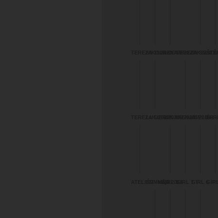
TEREZA 11/2023
NIKOLA LOM
IRENA 9/2023
TEREZA 9/2023
NIKOLA 8/
ŠTĚ
TEREZA 5/2020
LUCIE 6/2020
IRENA 5/2020
IRENA 6/2019
ATELIÉR 
TER
2/2020
ATELIÉR - Kája
SUMMER 2018
GIRL 8
GIRL 7
GIRL 6
GIRL
TEREZA