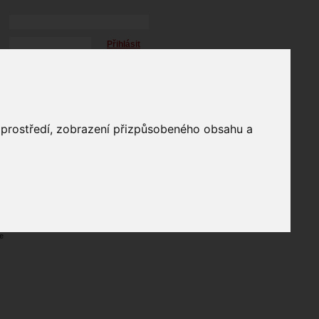
Přihlásit
přihlásit trvale
přihlášení
Zapomenuté heslo?
profil
o prostředí, zobrazení přizpůsobeného obsahu a
in
e