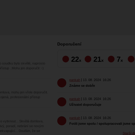
Doporučení
22
21
7
x
x
x
ho soudku bylo skvělé, naprosto
ístup ..Mohu jen doporučit :⁠-⁠)
pankah
13. 08. 2024
16:26
Známe se dobře
mluva, mohu jen vřele doporučit.
kojená, profesionální přístup
pankah
13. 08. 2024
16:26
Uživatel doporučuje
pankah
13. 08. 2024
16:26
o vytknout... Skvělá domluva,
Fotili jsme spolu / spolupracovali jsme s
livý, poradí, nebrání se novým
ekvapující... Doufám, že se
Starší d