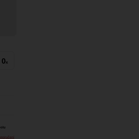
0
x
polu
oporučení