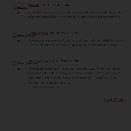
pankah
08. 08. 2024
16:44
Při posledním focení z drobet jiného soudku bylo skvělé, naprosto
příjemná atmosféra, profesionální přístup ..Mohu jen doporučit :⁠-⁠)
Petra Dryjová
18. 04. 2021
12:25
Skvělá práce a energie. Úžasná domluva, mohu jen vřele doporučit.
S finálními fotkami jsem velice spokojená, profesionální přístup
Maria.Sebova
21. 03. 2018
18:38
Moje úplně první focení a nemám co vytknout... Skvělá domluva,
pohodová atmosféra.. Fany je trpělivý, poradí, nebrání se novým
nápadům... Fotky jsou úžasné a překvapující... Doufám, že se
domluvíme na dalším focení...
Rozhodně doporučuji...
Starší příspěvky