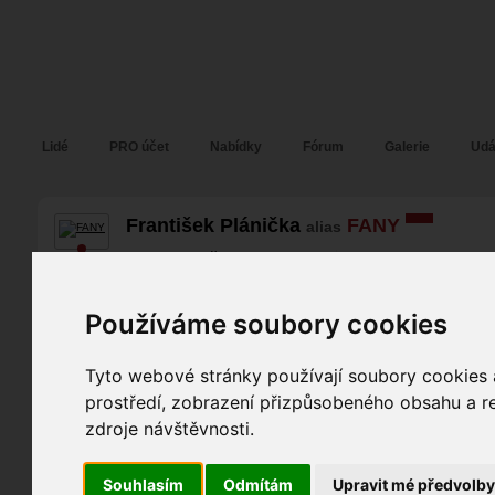
Fotopátračka.cz
Lidé
PRO účet
Nabídky
Fórum
Galerie
Udá
František Plánička
FANY
alias
Pohlaví:
muž
Klatovy
, Plzeň,...
50
Jazyk:
cs
Používáme soubory cookies
8
12
Tyto webové stránky používají soubory cookies a
Poslední přihlášení:
02. 08. 2026
prostředí, zobrazení přizpůsobeného obsahu a re
Registrace:
09. 03. 2017
| ID:
131891
zdroje návštěvnosti.
Souhlasím
Odmítám
Upravit mé předvolb