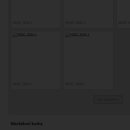
VDSC_5031 1
VDSC_5460 1
VDSC_5
VDSC_5264 1
VDSC_5024 1
více položek »
Návštěvní kniha