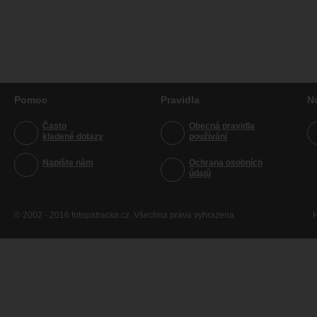
Pomoc
Pravidla
N
Často
Obecná pravidla
kladené dotazy
používání
Napište nám
Ochrana osobních
údajů
© 2002 - 2016 fotopatracka.cz. Všechna práva vyhrazena
H