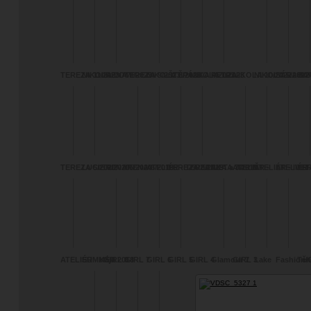
TEREZA 11/2023
NIKOLA LOM
IRENA 9/2023
TEREZA 9/2023
NIKOLA 8/2023
ŠTĚPÁNKA 4/2023
NIKOLA 1/2023
PETRA
NIKOLA 10/2022
NIKOLA 5/2022
SÁRA 8/2
BA
TEREZA 5/2020
LUCIE 6/2020
IRENA 5/2020
IRENA 6/2019
ATELIÉR - TEREZA
TEREZA 8/2019
ZUZANKA a JARIN
IVETA 7/2019
ATELIĚR -
ATELIÉR - IVET
ATELIÉR 
TE
2/2020
ADELLINA
BARBOR
ATELIÉR - Kája
SUMMER 2018
GIRL 8
GIRL 7
GIRL 6
GIRL 5
GIRL 4
Glamour 7
GIRL 3
Lake
Fashion/
Těh
TEREZA