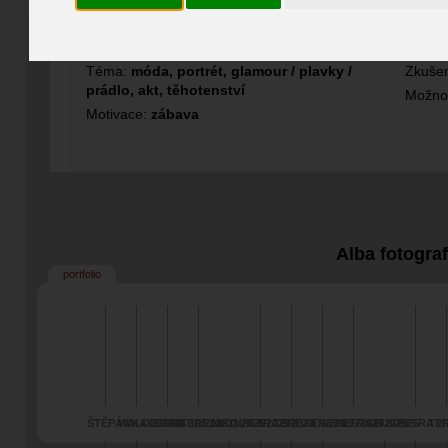
Fotograf
Technika:
digitální
Možno
Téma:
móda, portrét, glamour / plavky /
Zkušen
prádlo, akt, těhotenství
Možno
Motivace:
zábava
Alba fotogra
portfolio
ŠTĚPÁNKA 2/2026
WALD 2/2026
PETRA 10/2025
TEREZA 11/2025
NIKOLA 8/2025
PETRA 9/2025
TEREZA 9/2025
TEREZA 5/2025
PETRA 6/2025
SEI 8/2025
PETRA 2/
TER