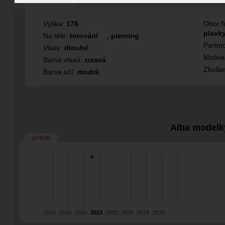
Modelka
Výška:
176
Obor f
plavky
Na těle:
tetování
,
piercing
Partmo
Vlasy:
dlouhé
Motiv
Barva vlasů:
zrzavá
Zkušen
Barva očí:
modrá
Alba modelk
portfolio
2026
2025
2024
2023
2022
2020
2019
2018