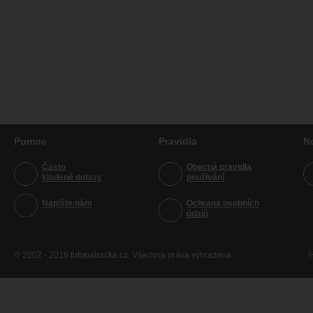
Pomoc
Pravidla
N
Často
Obecná pravidla
kladené dotazy
používání
Napište nám
Ochrana osobních
údajů
© 2002 - 2016 fotopatracka.cz. Všechna práva vyhrazena
H