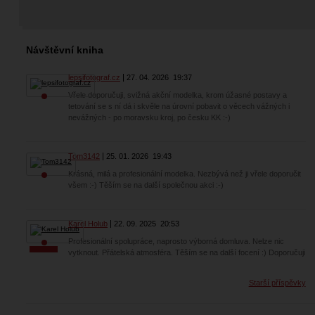
Návštěvní kniha
lepsifotograf.cz
27. 04. 2026
19:37
Vřele doporučuji, svižná akční modelka, krom úžasné postavy a
tetování se s ní dá i skvěle na úrovní pobavit o věcech vážných i
nevážných - po moravsku kroj, po česku KK :-)
Tom3142
25. 01. 2026
19:43
Krásná, milá a profesionální modelka. Nezbývá než ji vřele doporučit
všem :-) Těším se na další společnou akci :-)
Karel Holub
22. 09. 2025
20:53
Profesionální spolupráce, naprosto výborná domluva. Nelze nic
vytknout. Přátelská atmosféra. Těším se na další focení :) Doporučuji
Starší příspěvky