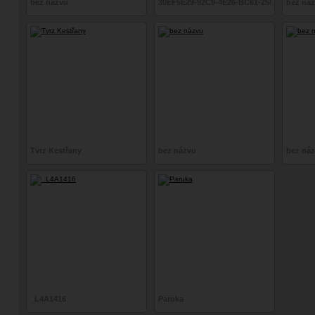
bez názvu
30EF5E29-92C9-4E26-BC61-2582C7404E2E
bez ná
Tvrz Kestřany
bez názvu
bez ná
_L4A1416
Paruka