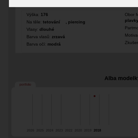
Modelka
Výška:
176
Obor f
plavky
Na těle:
tetování
,
piercing
Partmo
Vlasy:
dlouhé
Motiv
Barva vlasů:
zrzavá
Zkušen
Barva očí:
modrá
Alba modelk
portfolio
2026
2025
2024
2023
2022
2020
2019
2018