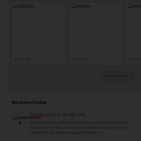
KUS_0781
bez názvu
bez ná
více položek »
Návštěvní kniha
lepsifotograf.cz
27. 04. 2026
19:37
Vřele doporučuji, svižná akční modelka, krom úžasné postavy a
tetování se s ní dá i skvěle na úrovní pobavit o věcech vážných i
nevážných - po moravsku kroj, po česku KK :-)