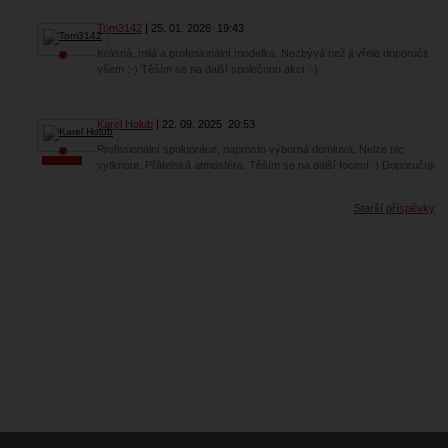
Tom3142
25. 01. 2026
19:43
Krásná, milá a profesionální modelka. Nezbývá než ji vřele doporučit
všem :-) Těším se na další společnou akci :-)
Karel Holub
22. 09. 2025
20:53
Profesionální spolupráce, naprosto výborná domluva. Nelze nic
vytknout. Přátelská atmosféra. Těším se na další focení :) Doporučuji
Starší příspěvky