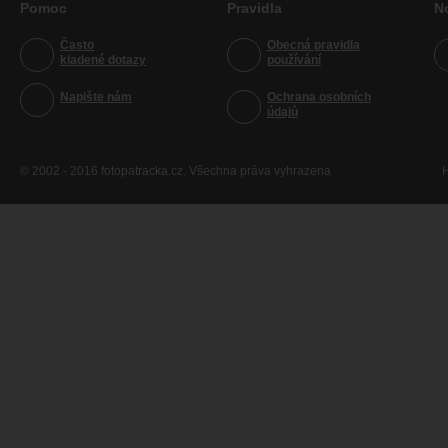
Pomoc
Pravidla
N
Často
Obecná pravidla
kladené dotazy
používání
Napište nám
Ochrana osobních
údajů
© 2002 - 2016 fotopatracka.cz. Všechna práva vyhrazena
H