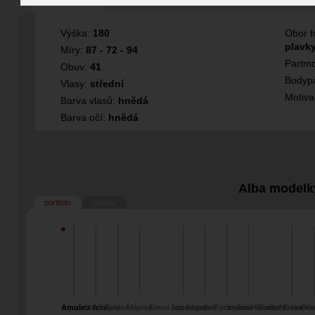
Fotografka
Modelka
Výška:
180
Obor f
plavky
Míry:
87 - 72 - 94
Partmo
Obuv:
41
Bodypa
Vlasy:
střední
Motiv
Barva vlasů:
hnědá
Barva očí:
hnědá
Alba modelk
portfolio
ostatní
Amulett foto
Jan Kopal -
Zelené
Májové
Zimní vzpomínka
Jan Kopal
Luca C. - interiér
Focené na Silvestra
Jan Horník
Jindra Trčka -
Novoročn
Oto