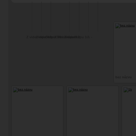
Lampiony, meč a
Experimentální
fot
"fine art"
Z videoklipu 4.0.
Z videoklipu 3.6
Chasin The Trane II
Z videoklipu 3.2
Z videoklipu 3.0. -
Wednesday
bez názvu