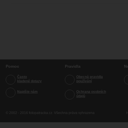
Pomoc
Pravidla
N
Často
Obecná pravidla
kladené dotazy
používání
Napište nám
Ochrana osobních
údajů
© 2002 - 2016 fotopatracka.cz. Všechna práva vyhrazena
H