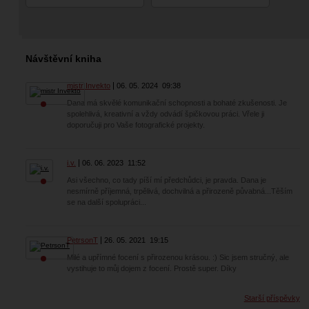
Návštěvní kniha
mistr Invekto
06. 05. 2024
09:38
Dana má skvělé komunikační schopnosti a bohaté zkušenosti. Je
spolehlivá, kreativní a vždy odvádí špičkovou práci. Vřele ji
doporučuji pro Vaše fotografické projekty.
i.v.
06. 06. 2023
11:52
Asi všechno, co tady píší mí předchůdci, je pravda. Dana je
nesmírně příjemná, trpělivá, dochvilná a přirozeně půvabná...Těším
se na další spolupráci...
PetrsonT
26. 05. 2021
19:15
Milé a upřímné focení s přirozenou krásou. :) Sic jsem stručný, ale
vystihuje to můj dojem z focení. Prostě super. Díky
Starší příspěvky